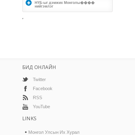
НҮБ-ыг дэмжих Монголы����
нийгэмлэг
БИД ОНЛАЙН
Twitter
Facebook
RSS
YouTube
LINKS
Монгол Улсын Их Хурал