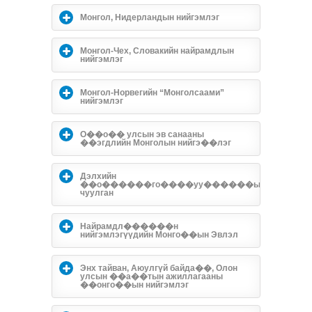
Монгол, Нидерландын нийгэмлэг
Монгол-Чех, Словакийн найрамдлын
нийгэмлэг
Монгол-Норвегийн “Монголсаами”
нийгэмлэг
О��о�� улсын эв санааны
��эгдлийн Монголын нийгэ��лэг
Дэлхийн
��о������го����уу������ын
чуулган
Найрамдл������н
нийгэмлэгүүдийн Монго��ын Эвлэл
Энх тайван, Аюулгүй байда��, Олон
улсын ��а��тын ажиллагааны
��онго��ын нийгэмлэг