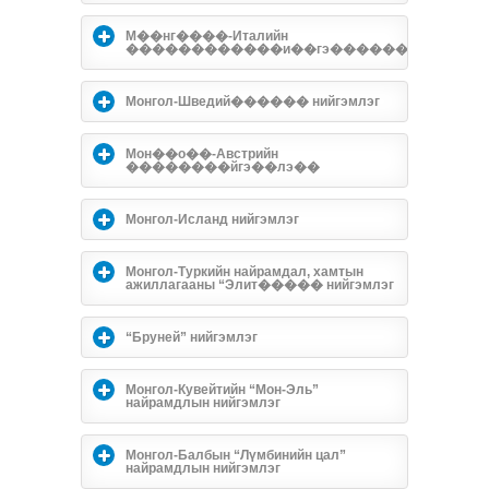
М��нг����-Италийн
������������и��гэ�����������
Монгол-Шведий������ нийгэмлэг
Мон��о��-Австрийн
��������йгэ��лэ��
Монгол-Исланд нийгэмлэг
Монгол-Туркийн найрамдал, хамтын
ажиллагааны “Элит����� нийгэмлэг
“Бруней” нийгэмлэг
Монгол-Кувейтийн “Мон-Эль”
найрамдлын нийгэмлэг
Монгол-Балбын “Лүмбинийн цал”
найрамдлын нийгэмлэг