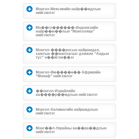
Монгол-Мексикийн найр��мдлын
нийгэмлэг
Мо��го������-Индонезийн
найр��м��лын “Монголява”
нийгэмлэг
Монгол-����росын найрамдал,
хамтын ��жиллагааг дэмжих “Андын
тус” н��йгэм��эг
Монгол-Өм����ө�� Африкийн
“Монаф” нийгэмлэг
��онгол-Израйлийн
на����р��мдлын нийгэмлэг
Монгол-Халимагийн найрамдлын
нийгэмлэг
Монг��л-Украйны на��ра��длын
нийгэмлэг