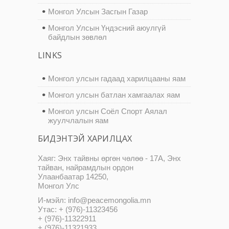
Монгол Улсын Засгын Газар
Монгол Улсын Үндэсний аюулгүй
байдлын зөвлөл
LINKS
Монгол улсын гадаад харилцааны яам
Монгол улсын батлан хамгаалах яам
Монгол улсын Соёл Спорт Аялал
жуулчлалын яам
БИДЭНТЭЙ ХАРИЛЦАХ
Хаяг: Энх тайвны өргөн чөлөө - 17А, Энх
тайван, найрамдлын ордон
Улаанбаатар 14250,
Монгол Улс
И-мэйл: info@peacemongolia.mn
Утас: + (976)-11323456
+ (976)-11322911
+ (976)-11321933