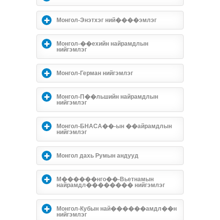
Монгол-Энэтхэг ний����эмлэг
Монгол-��ехийн найрамдлын
нийгэмлэг
Монгол-Герман нийгэмлэг
Монгол-П��льшийн найрамдлын
нийгэмлэг
Монгол-БНАСА��-ын ��айрамдлын
нийгэмлэг
Монгол дахь Румын андууд
М������нго��-Вьетнамын
найрамдл�������� нийгэмлэг
Монгол-Кубын най������амдл��н
нийгэмлэг