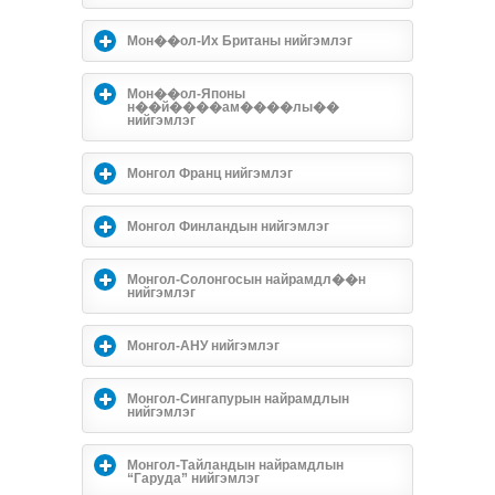
Мон��ол-Их Британы нийгэмлэг
Мон��ол-Японы
н��й����ам����лы��
нийгэмлэг
Монгол Франц нийгэмлэг
Монгол Финландын нийгэмлэг
Монгол-Солонгосын найрамдл��н
нийгэмлэг
Монгол-АНУ нийгэмлэг
Монгол-Сингапурын найрамдлын
нийгэмлэг
Монгол-Тайландын найрамдлын
“Гаруда” нийгэмлэг