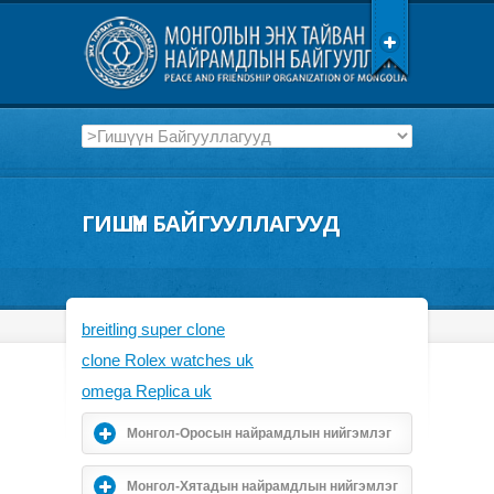
ГИШҮҮН БАЙГУУЛЛАГУУД
breitling super clone
clone Rolex watches uk
omega Replica uk
Монгол-Оросын найрамдлын нийгэмлэг
Монгол-Хятадын найрамдлын нийгэмлэг