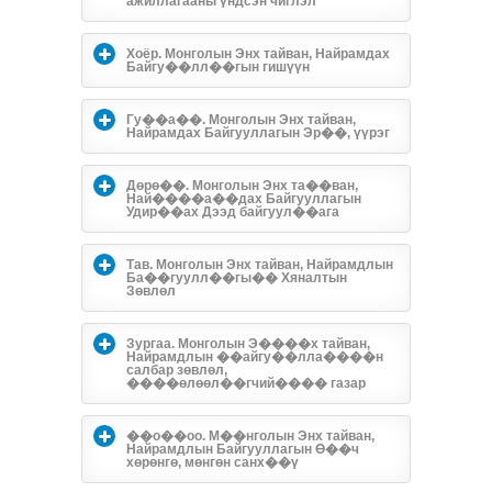
ажиллагааны үндсэн чиглэл
Хоёр. Монголын Энх тайван, Найрамдах
Байгу��лл��гын гишүүн
Гу��а��. Монголын Энх тайван,
Найрамдах Байгууллагын Эр��, үүрэг
Дөрө��. Монголын Энх та��ван,
Най����а��дах Байгууллагын
Удир��ах Дээд байгуул��ага
Тав. Монголын Энх тайван, Найрамдлын
Ба��гуулл��гы�� Хяналтын
Зөвлөл
Зургаа. Монголын Э����х тайван,
Найрамдлын ��айгу��лла����н
салбар зөвлөл,
����өлөөл��гчий���� газар
��о��оо. М��нголын Энх тайван,
Найрамдлын Байгууллагын Ө��ч
хөрөнгө, мөнгөн санх��ү