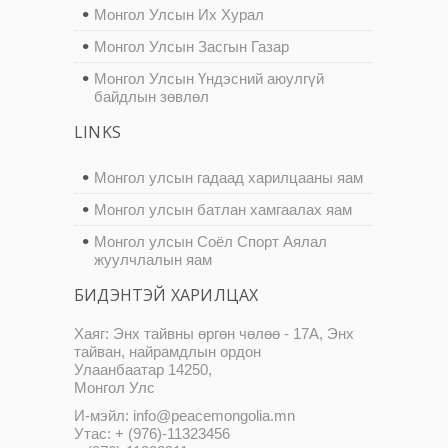
Монгол Улсын Их Хурал
Монгол Улсын Засгын Газар
Монгол Улсын Үндэсний аюулгүй
байдлын зөвлөл
LINKS
Монгол улсын гадаад харилцааны яам
Монгол улсын батлан хамгаалах яам
Монгол улсын Соёл Спорт Аялал
жуулчлалын яам
БИДЭНТЭЙ ХАРИЛЦАХ
Хаяг: Энх тайвны өргөн чөлөө - 17А, Энх
тайван, найрамдлын ордон
Улаанбаатар 14250,
Монгол Улс
И-мэйл: info@peacemongolia.mn
Утас: + (976)-11323456