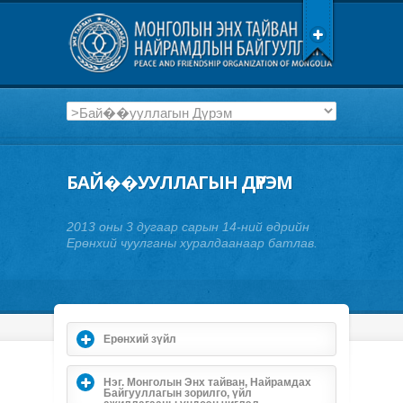
БАЙ��УУЛЛАГЫН ДҮРЭМ
2013 оны 3 дугаар сарын 14-ний өдрийн
Ерөнхий чуулганы хуралдаанаар батлав.
Ерөнхий зүйл
Нэг. Монголын Энх тайван, Найрамдах
Байгууллагын зорилго, үйл