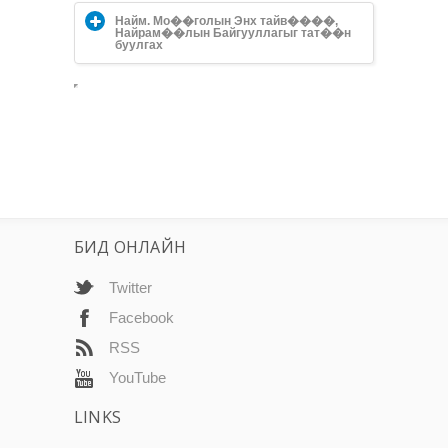
Найм. Мо��голын Энх тайв����,
Найрам��лын Байгууллагыг тат��н
буулгах
БИД ОНЛАЙН
Twitter
Facebook
RSS
YouTube
LINKS