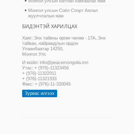
Монгол улсын батлан хамгаалах яам
Монгол улсын Соёл Спорт Аялал
жуулчлалын яам
БИДЭНТЭЙ ХАРИЛЦАХ
Хаяг: Энх тайвны өргөн чөлөө - 17А, Энх
тайван, найрамдлын ордон
Улаанбаатар 14250,
Монгол Улс
И-мэйл: info@peacemongolia.mn
Утас: + (976)-11323456
+ (976)-11322911
+ (976)-11321933
Факс: + (976)-11-320045
Зурвас илгээх