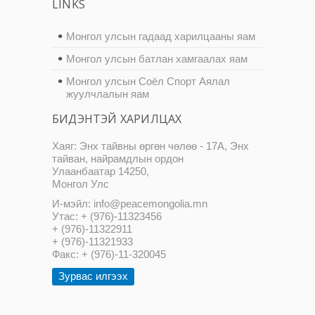
LINKS
Монгол улсын гадаад харилцааны яам
Монгол улсын батлан хамгаалах яам
Монгол улсын Соёл Спорт Аялал
жуулчлалын яам
БИДЭНТЭЙ ХАРИЛЦАХ
Хаяг: Энх тайвны өргөн чөлөө - 17А, Энх
тайван, найрамдлын ордон
Улаанбаатар 14250,
Монгол Улс
И-мэйл: info@peacemongolia.mn
Утас: + (976)-11323456
+ (976)-11322911
+ (976)-11321933
Факс: + (976)-11-320045
Зурвас илгээх