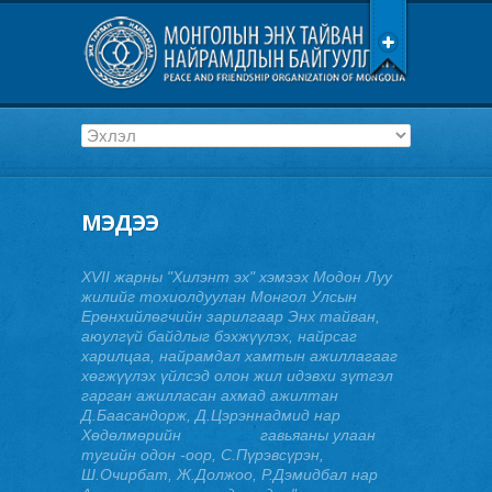
МЭДЭЭ
XVII жарны "Хилэнт эх" хэмээх Модон Луу
жилийг тохиолдуулан Монгол Улсын
Ерөнхийлөгчийн зарилгаар Энх тайван,
аюулгүй байдлыг бэхжүүлэх, найрсаг
харилцаа, найрамдал хамтын ажиллагааг
хөгжүүлэх үйлсэд олон жил идэвхи зүтгэл
гарган ажилласан ахмад ажилтан
Д.Баасандорж, Д.Цэрэннадмид нар
Хөдөлмөрийн
slot online
гавьяаны улаан
тугийн одон -оор, С.Пүрэвсүрэн,
Ш.Очирбат, Ж.Должоо, Р.Дэмидбал нар