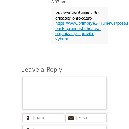
8:37 pm
микрозайм бишкек без
справки о доходах
https://www.primorye24.ru/news/post/
banki-preimushchestva-
organizaciy-i-pravila-
vybora
.
Leave a Reply