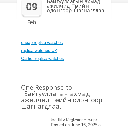
Байгууллагын ахмад
09
ажилчид Төрийн
одонгоор шагнагдлаа.
Feb
cheap replica watches
replica watches UK
Cartier replica watches
One Response to
"Байгууллагын ахмад
ажилчид Төрийн одонгоор
шагнагдлаа."
krediti v Kirgizstane_wopr
Posted on June 16, 2025 at