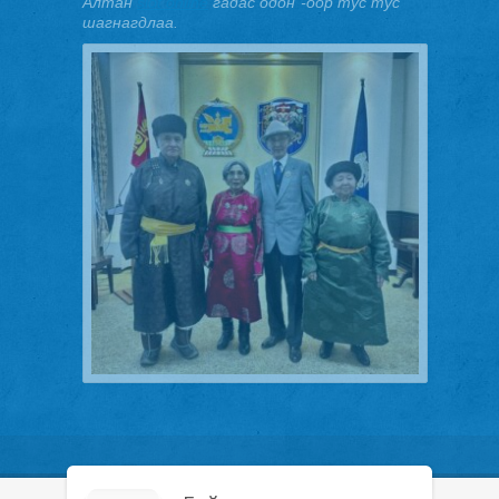
Алтан
slot online
гадас одон"-оор тус тус
шагнагдлаа.