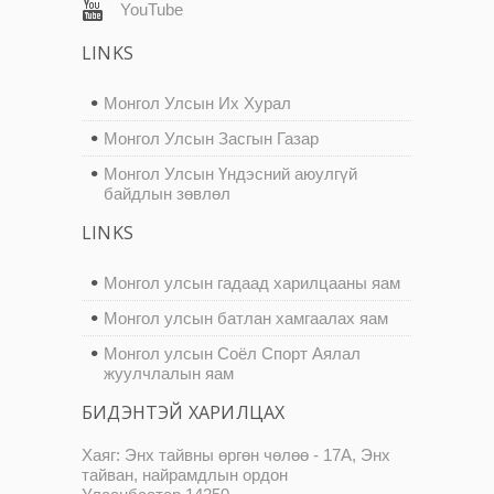
YouTube
LINKS
Монгол Улсын Их Хурал
Монгол Улсын Засгын Газар
Монгол Улсын Үндэсний аюулгүй
байдлын зөвлөл
LINKS
Монгол улсын гадаад харилцааны яам
Монгол улсын батлан хамгаалах яам
Монгол улсын Соёл Спорт Аялал
жуулчлалын яам
БИДЭНТЭЙ ХАРИЛЦАХ
Хаяг: Энх тайвны өргөн чөлөө - 17А, Энх
тайван, найрамдлын ордон