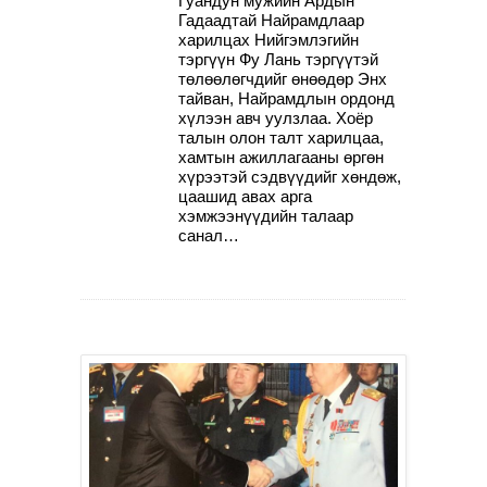
Гуандун мужийн Ардын
Гадаадтай Найрамдлаар
харилцах Нийгэмлэгийн
тэргүүн Фу Лань тэргүүтэй
төлөөлөгчдийг өнөөдөр Энх
тайван, Найрамдлын ордонд
хүлээн авч уулзлаа. Хоёр
талын олон талт харилцаа,
хамтын ажиллагааны өргөн
хүрээтэй сэдвүүдийг хөндөж,
цаашид авах арга
хэмжээнүүдийн талаар
санал…