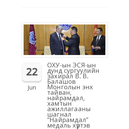
ОХУ-ын ЭСЯ-ын
22
дунд сургуулийн
захирал В. В.
Балашов
Монголын энх
Jun
тайван,
найрамдал,
хамтын
ажиллагааны
шагнал
“Найрамдал”
медаль хүртэв