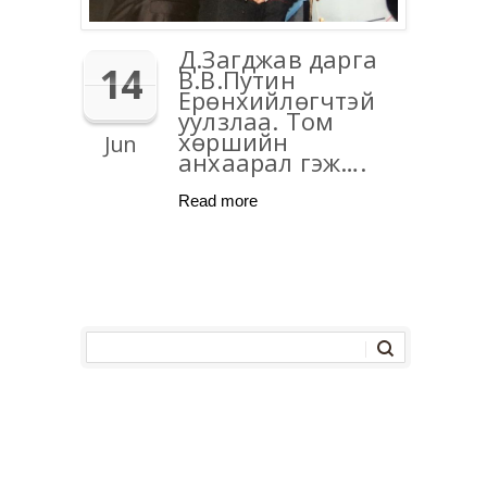
Д.Загджав дарга
14
В.В.Путин
Ерөнхийлөгчтэй
уулзлаа. Том
хөршийн
Jun
анхаарал гэж….
Read more