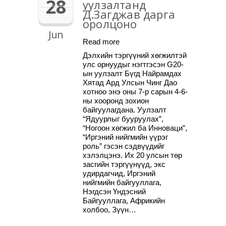
28
уулзалтанд
Д.Загджав дарга
оролцоно
Jun
Read more
Дэлхийн тэргүүний хөгжилтэй
улс орнуудыг нэгтгэсэн G20-
ын уулзалт Бүгд Найрамдах
Хятад Ард Улсын Чинг Дао
хотноо энэ оны 7-р сарын 4-6-
ны хооронд зохион
байгуулагдана. Уулзалт
“Ядуурлыг бууруулах”,
“Ногоон хөгжил ба Инноваци”,
“Иргэний нийгмийн үүрэг
роль” гэсэн сэдвүүдийг
хэлэлцэнэ. Их 20 улсын төр
засгийн тэргүүнүүд, экс
удирдагчид, Иргэний
нийгмийн байгууллага,
Нэгдсэн Үндэсний
Байгууллага, Африкийн
холбоо, Зүүн…