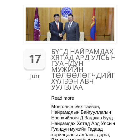
БҮГД НАЙРАМДАХ
17
ХЯТАД АРД УЛСЫН
ГУАНДУН
МУЖИЙН
ТӨЛӨӨЛӨГЧДИЙГ
Jun
ХҮЛЭЭН АВЧ
УУЛЗЛАА
Read more
Монголын Энх тайван,
Найрамдлын Байгууллагын
Ерөнхийлөгч Д.Загджав Бүгд
Найрамдах Хятад Ард Улсын
Гуандун мужийн Гадаад
харилцааны албаны дарга,