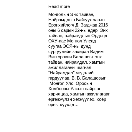
Read more
Монголын Энх тайван,
Найрамдлын Байгууллагын
Ерөнхийлөгч Д. Загджав 2016
оны 6 сарын 22-ны өдөр Энх
тайван, найрамдлын Ордонд
ОХУ-аас Монгол Улсад
суугаа ЭСЯ-ны дунд
сургуулийн захирал Вадим
Викторович Балашовт энх
тайван, найрамдал, хамтын
ажиллагааны шагнал
“Найрамдал” медалийг
гардуулав. В. В. Балашовыг
Монгол Улс, Оросын
Холбооны Улсын найрсаг
харилцаа, хамтын ажиллагааг
өргөжүүлэн хөгжүүлэх, хоёр
орны хүүхэд…