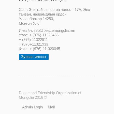
Хаяг: Энх тайвны өргөн чөлөө - 17А, Энх
тайван, найрамдлын ордон
Улаанбаатар 14250,
Монгол Улс
И-мэйл: info@peacemongolia.mn
Утас: + (976)-11323456
+ (976)-11322911
+ (976)-11321933
Факс: + (976)-11-320045
Зурвас илгээх
Peace and Friendship Organization of
Mongolia 2016 ©
Admin Login
Mail