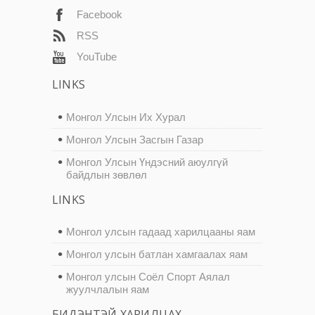
Facebook
RSS
YouTube
LINKS
Монгол Улсын Их Хурал
Монгол Улсын Засгын Газар
Монгол Улсын Үндэсний аюулгүй
байдлын зөвлөл
LINKS
Монгол улсын гадаад харилцааны яам
Монгол улсын батлан хамгаалах яам
Монгол улсын Соёл Спорт Аялал
жуулчлалын яам
БИДЭНТЭЙ ХАРИЛЦАХ