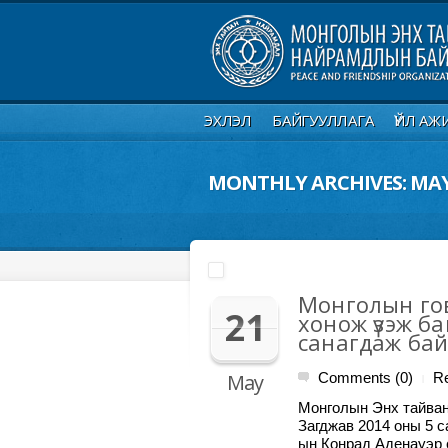
ЭХЛЭЛ
БАЙГУУЛЛАГА
ҮЙЛ АЖ
MONTHLY ARCHIVES:
MAY
Монголын гов
21
хонож үзэж б
санагдаж бай
May
Comments (0)
R
|
Монголын Энх тайван
Загджав 2014 оны 5 
ын Конрад Аденауэр 