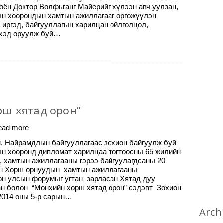
оён Доктор Волфьганг Майерийг хүлээн авч уулзан,
н хоорондын хамтын ажиллагааг өргөжүүлэн
 иргэд, байгууллагын харилцан ойлголцол,
эхэд оруулж буй…
ш хятад орон”
ead more
, Найрамдлын байгууллагаас зохион байгуулж буй
н хооронд дипломат харилцаа тогтоосны 65 жилийн
а, хамтын ажиллагааны гэрээ байгуулагдсаны 20
ан Хөрш орнуудын хамтын ажиллагааны
н улсын форумыг угтан зарласан Хятад дуу
н болон “Мөнхийн хөрш хятад орон” сэдэвт Зохион
2014 оны 5-р сарын…
Arch