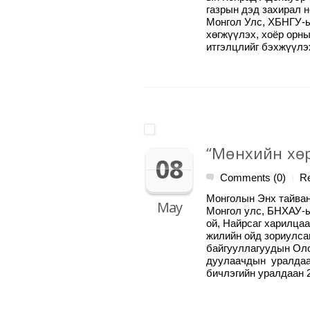
газрын дэд захирал н
Монгол Улс, ХБНГУ-ы
хөгжүүлэх, хоёр орны
итгэлцлийг бэхжүүл
“Мөнхийн хөр
08
Comments (0)
R
|
Монголын Энх тайван
May
Монгол улс, БНХАУ-ы
ой, Найрсаг харилца
жилийн ойд зориулс
байгууллагуудын Оло
дуулаачдын уралдаа
бичлэгийн уралдаан 