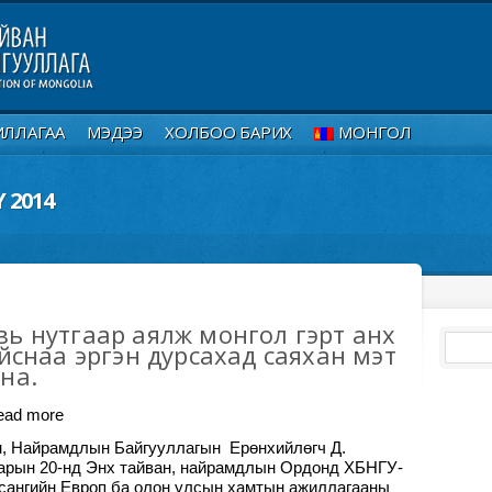
ИЛЛАГАА
МЭДЭЭ
ХОЛБОО БАРИХ
МОНГОЛ
 2014
ь нутгаар аялж монгол гэрт анх
айснаа эргэн дурсахад саяхан мэт
на.
ead more
, Найрамдлын Байгууллагын Ерөнхийлөгч Д.
сарын 20-нд Энх тайван, найрамдлын Ордонд ХБНГУ-
сангийн Европ ба олон улсын хамтын ажиллагааны