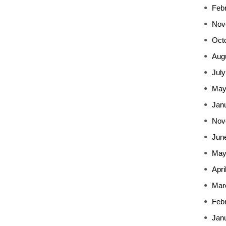
Feb
Nov
Oct
Aug
July
May
Jan
Nov
Jun
May
Apri
Mar
Feb
Jan