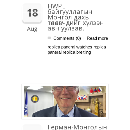
HWPL
18
байгууллагын
Монгол дахь
төлөөлөгчдийг хүлээн
авч уулзав.
Aug
Comments (0)
Read more
|
replica panerai watches replica
panerai replica breitling
Герман-Монголын