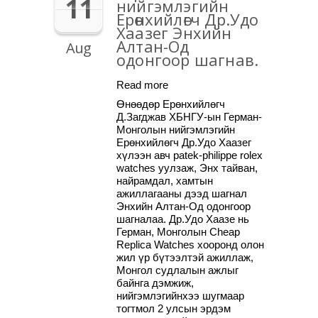
11
нийгэмлэгийн
Ерөнхийлөгч Др.Удо
Хаазег Энхийн
Алтан-Од
Aug
одонгоор шагнав.
Read more
Өнөөдөр Ерөнхийлөгч
Д.Загджав ХБНГУ-ын Герман-
Монголын нийгэмлэгийн
Ерөнхийлөгч Др.Удо Хаазег
хүлээн авч patek-philippe rolex
watches уулзаж, Энх тайван,
найрамдал, хамтын
ажиллагааны дээд шагнал
Энхийн Алтан-Од одонгоор
шагналаа. Др.Удо Хаазе нь
Герман, Монголын Cheap
Replica Watches хооронд олон
жил үр бүтээлтэй ажиллаж,
Монгол судлалын ажлыг
байнга дэмжиж,
нийгэмлэгийнхээ шугмаар
тогтмол 2 улсын эрдэм