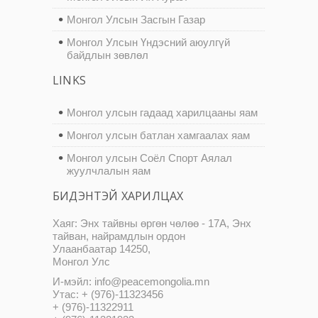
Монгол Улсын Засгын Газар
Монгол Улсын Үндэсний аюулгүй
байдлын зөвлөл
LINKS
Монгол улсын гадаад харилцааны яам
Монгол улсын батлан хамгаалах яам
Монгол улсын Соёл Спорт Аялал
жуулчлалын яам
БИДЭНТЭЙ ХАРИЛЦАХ
Хаяг: Энх тайвны өргөн чөлөө - 17А, Энх
тайван, найрамдлын ордон
Улаанбаатар 14250,
Монгол Улс
И-мэйл: info@peacemongolia.mn
Утас: + (976)-11323456
+ (976)-11322911