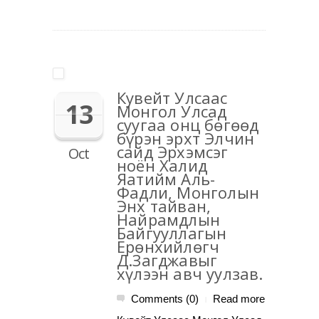
Кувейт Улсаас
13
Монгол Улсад
суугаа онц бөгөөд
бүрэн эрхт Элчин
сайд Эрхэмсэг
Oct
ноён Халид
Яатийм Аль-
Фадли, Монголын
Энх тайван,
Найрамдлын
Байгууллагын
Ерөнхийлөгч
Д.Загджавыг
хүлээн авч уулзав.
Comments (0)
Read more
|