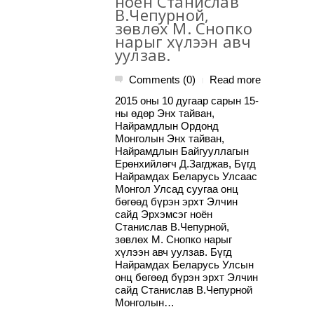
ноён Станислав
В.Чепурной,
зөвлөх М. Снопко
нарыг хүлээн авч
уулзав.
Comments (0)
Read more
|
2015 оны 10 дугаар сарын 15-
ны өдөр Энх тайван,
Найрамдлын Ордонд
Монголын Энх тайван,
Найрамдлын Байгууллагын
Ерөнхийлөгч Д.Загджав, Бүгд
Найрамдах Беларусь Улсаас
Монгол Улсад суугаа онц
бөгөөд бүрэн эрхт Элчин
сайд Эрхэмсэг ноён
Станислав В.Чепурной,
зөвлөх М. Снопко нарыг
хүлээн авч уулзав. Бүгд
Найрамдах Беларусь Улсын
онц бөгөөд бүрэн эрхт Элчин
сайд Станислав В.Чепурной
Монголын…