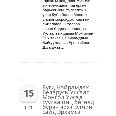
гарсан мэдэгдлийг МЭТНБ-
ын ерөнхийлөгчид өргөн
барьсан юм. Уулзалтын
үеэр Куба болон Монгол
улсын хоорондох хамтын
ажиллагааны талаар
санал бодлоо солилцов.
Уулзалтын дараа Монголын
Энх тайван, Найрамдлын
Байгууллагын Ерөнхийлөгч
Д.Загджав…
Бүгд Найрамдах
15
Беларусь Улсаас
Монгол Улсад
суугаа онц бөгөөд
бүрэн эрхт Элчин
Oct
сайд Эрхэмсэг