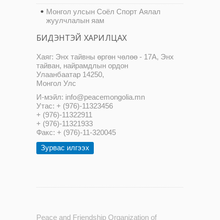
Монгол улсын Соёл Спорт Аялал
жуулчлалын яам
БИДЭНТЭЙ ХАРИЛЦАХ
Хаяг: Энх тайвны өргөн чөлөө - 17А, Энх
тайван, найрамдлын ордон
Улаанбаатар 14250,
Монгол Улс
И-мэйл: info@peacemongolia.mn
Утас: + (976)-11323456
+ (976)-11322911
+ (976)-11321933
Факс: + (976)-11-320045
Зурвас илгээх
Peace and Friendship Organization of