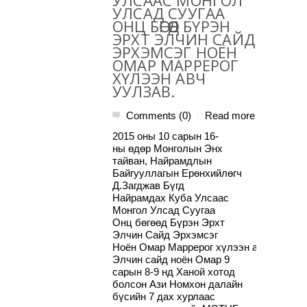
УЛСААС МОНГОЛ
УЛСАД СУУГАА
ОНЦ БӨГӨӨД БҮРЭН
ЭРХТ ЭЛЧИН САЙД
ЭРХЭМСЭГ НОЁН
ОМАР МАРРЕРОГ
ХҮЛЭЭН АВЧ
УУЛЗАВ.
Comments (0)
Read more
|
2015 оны 10 сарын 16-
ны өдөр Монголын Энх
тайван, Найрамдлын
Байгууллагын Ерөнхийлөгч
Д.Загджав Бүгд
Найрамдах Куба Улсаас
Монгол Улсад Суугаа
Онц бөгөөд Бүрэн Эрхт
Элчин Сайд Эрхэмсэг
Ноён Омар Маррерог хүлээн авч уулзав.
Элчин сайд ноён Омар 9
сарын 8-9 нд Ханой хотод
болсон Ази Номхон далайн
бүсийн 7 дах хурлаас