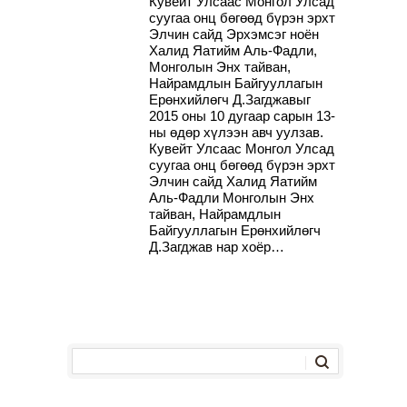
Кувейт Улсаас Монгол Улсад
суугаа онц бөгөөд бүрэн эрхт
Элчин сайд Эрхэмсэг ноён
Халид Яатийм Аль-Фадли,
Монголын Энх тайван,
Найрамдлын Байгууллагын
Ерөнхийлөгч Д.Загджавыг
2015 оны 10 дугаар сарын 13-
ны өдөр хүлээн авч уулзав.
Кувейт Улсаас Монгол Улсад
суугаа онц бөгөөд бүрэн эрхт
Элчин сайд Халид Яатийм
Аль-Фадли Монголын Энх
тайван, Найрамдлын
Байгууллагын Ерөнхийлөгч
Д.Загджав нар хоёр…