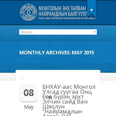
MONTHLY ARCHIVES:
MAY 2015
БНХАУ-аас Монгол
08
Улсад суугаа Онц
бөгөөд бүрэн эрхт
Элчин сайд Ван
Шяолун
May
“Найрамдлын