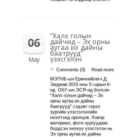
“Халх голын
06
дайчид – Эх орны
аугаа их дайны
баатрууд”
үзэсгэлэн
May
Comments (0)
Read more
|
МЭТНБ-ын Ерөнхийлөгч Д.
Загджав 2015 оны 5 сарын 6-
нд ОХУ-ын ЭСЯ-нд болсон
“Халх голын дайчид – Эх
орны аугаа их дайны
баатрууд” сэдэвт гэрэл
зургийн үзэсгэлэнгийн
нээлтэнд оролцов. Ховор
материал, фото зургуудаас
бүрдсэн энэхүү үзэсгэлэн нь
Эх орны аугаа их дайны