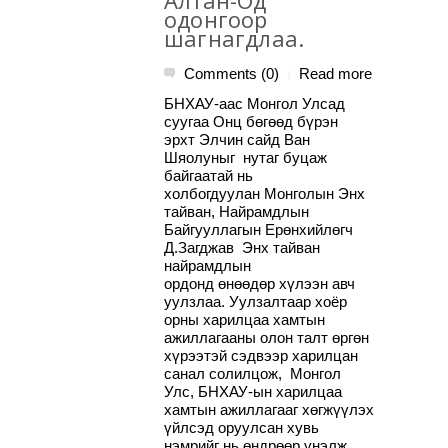
Алтан-Од”
одонгоор
шагнагдлаа.
Comments (0)
Read more
|
БНХАУ-аас Монгол Улсад
суугаа Онц бөгөөд бүрэн
эрхт Элчин сайд Ван
Шяолуныг нутаг буцаж
байгаатай нь
холбогдуулан Монголын Энх
тайван, Найрамдлын
Байгууллагын Ерөнхийлөгч
Д.Загджав Энх тайван
найрамдлын
ордонд өнөөдөр хүлээн авч
уулзлаа. Уулзалтаар хоёр
орны харилцаа хамтын
ажиллагааны олон талт өргөн
хүрээтэй сэдвээр харилцан
санал солилцож, Монгол
Улс, БНХАУ-ын харилцаа
хамтын ажиллагааг хөгжүүлэх
үйлсэд оруулсан хувь
нэмрийг нь өндрөөр үнэлж…