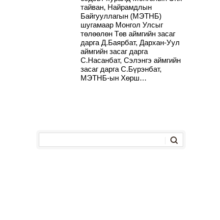
тайван, Найрамдлын
Байгууллагын (МЭТНБ)
шугамаар Монгол Улсыг
төлөөлөн Төв аймгийн засаг
дарга Д.Баярбат, Дархан-Уул
аймгийн засаг дарга
С.Насанбат, Сэлэнгэ аймгийн
засаг дарга С.Бүрэнбат,
МЭТНБ-ын Хөрш…