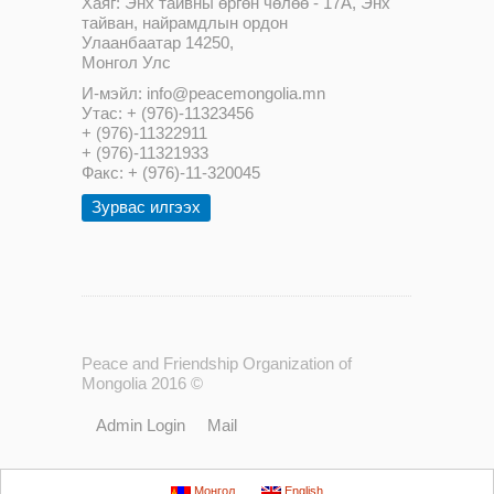
Хаяг: Энх тайвны өргөн чөлөө - 17А, Энх
тайван, найрамдлын ордон
Улаанбаатар 14250,
Монгол Улс
И-мэйл: info@peacemongolia.mn
Утас: + (976)-11323456
+ (976)-11322911
+ (976)-11321933
Факс: + (976)-11-320045
Зурвас илгээх
Peace and Friendship Organization of
Mongolia 2016 ©
Admin Login
Mail
Монгол
English