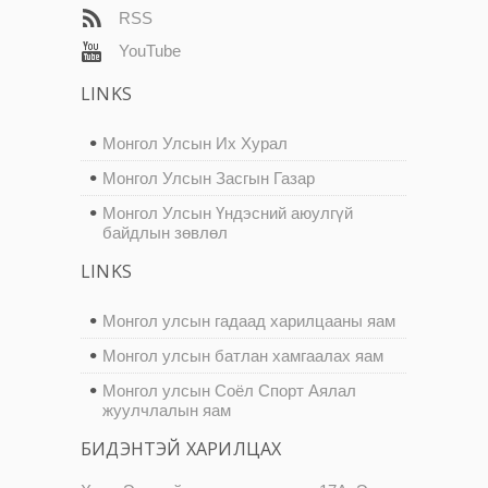
RSS
YouTube
LINKS
Монгол Улсын Их Хурал
Монгол Улсын Засгын Газар
Монгол Улсын Үндэсний аюулгүй
байдлын зөвлөл
LINKS
Монгол улсын гадаад харилцааны яам
Монгол улсын батлан хамгаалах яам
Монгол улсын Соёл Спорт Аялал
жуулчлалын яам
БИДЭНТЭЙ ХАРИЛЦАХ