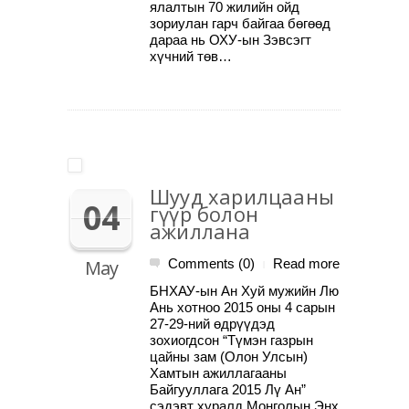
ялалтын 70 жилийн ойд
зориулан гарч байгаа бөгөөд
дараа нь ОХУ-ын Зэвсэгт
хүчний төв…
Шууд харилцааны
04
гүүр болон
ажиллана
May
Comments (0)
Read more
|
БНХАУ-ын Ан Хуй мужийн Лю
Ань хотноо 2015 оны 4 сарын
27-29-ний өдрүүдэд
зохиогдсон “Түмэн газрын
цайны зам (Олон Улсын)
Хамтын ажиллагааны
Байгууллага 2015 Лү Ан”
сэдэвт хуралд Монголын Энх