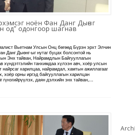
рхэмсэг ноён Фан Данг Дыөнг
н од” одонгоор шагнав
алист Вьетнам Улсын Онц бөгөөд Бүрэн эрхт Элчин
ан Данг Дыөнг-ыг нутаг буцах болсонтой нь
лын Энх тайван, Найрамдлын Байгууллагын
ав хүндэтгэлийн танхимдаа хүлээн авч, хоёр улсын
 найрсаг харилцаа, найрамдал, хамтын ажиллагааг
х, хоёр орны иргэд байгууллагын харилцан
г гүнзгийрүүлэх, даян дэлхийн энх тайван,…
Arch