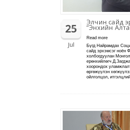
Элчин сайд э
25
“Энхийн Алта
Read more
Jul
Бүгд Найрамдах Соци
сайд эрхэмсэг ноён Ф
холбогдуулан Монго
ерөнхийлөгч Д.Загдж
хоорондох уламжлалт
өргөжүүлэн хөгжүүлэ
ойлголцол, итгэлцлий