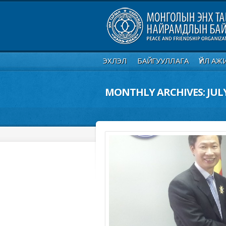
ЭХЛЭЛ
БАЙГУУЛЛАГА
ҮЙЛ АЖ
MONTHLY ARCHIVES:
JUL