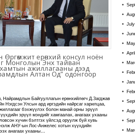
Sep
Aug
July
Jun
May
Apri
 Өргөмжит ерөнхий консул ноён
г Монголын Энх тайван
Mar
хамтын ажиллагааны дээд
рамдлын Алтан Од” одонгоор
Feb
Jan
Feb
, Найрамдлын Байгууллагын ерөнхийлөгч Д.Загджав
Sep
йн Нэгдсэн Улсын ард иргэдийн найрсаг харилцаа,
жиллагааг бэхжүүлэх болон манай орны эрүүл
Aug
хүүхдийн эрүүл мэндийг хамгаалах, анагаах ухааны
ловсон хүчин бэлтгэх үйлсэд оруулж буй хувь
Sep
үнэлж АНУ-ын Лос-Анжелес хотын хүүхдийн
Mar
гээх анагаах ухааны…