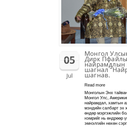
Монгол Улсын
05
Дирк Пфайлы
найрамдлын 
шагнал “Най
шагнав.
Jul
Read more
Монголын Энх тайван
Монгол Улс, Америки
найрамдал, хамтын а
мэндийн салбарт эх 
өндөр мэргэжлийн бо
нэмрийг нь өндрөөр 
эмнэлгийн нөхөн сэр