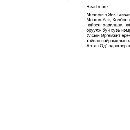
Read more
Монголын Энх тайван
Монгол Улс, Холбоон
найрсаг харилцаа, н
оруулж буй хувь нэм
Улсын Өргөмжит ерө
тайван найрамдлын 
Алтан Од” одонгоор 