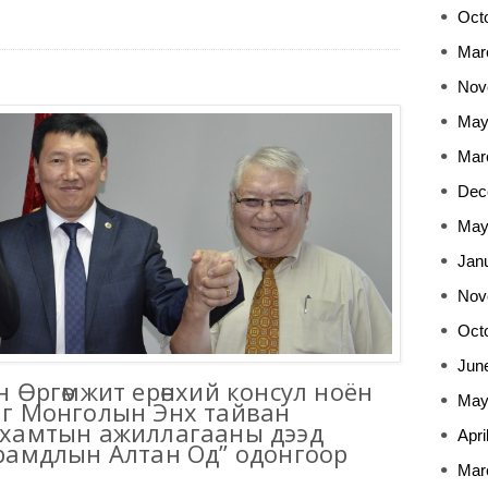
Oct
Mar
Nov
May
Mar
Dec
May
Jan
Nov
Oct
Jun
 Өргөмжит ерөнхий консул ноён
May
г Монголын Энх тайван
хамтын ажиллагааны дээд
Apri
рамдлын Алтан Од” одонгоор
Mar