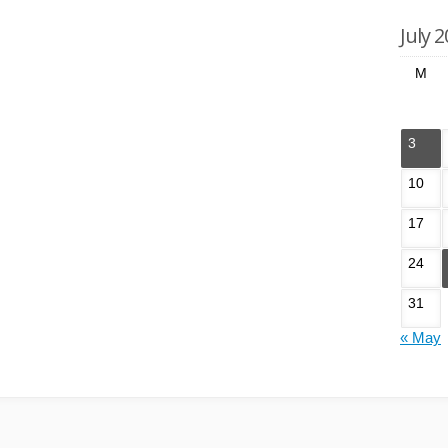
July 
M
3
10
17
24
31
« May