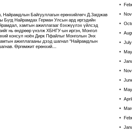
Feb
Nov
, Найрамдлын Байгууллагын ерөнхийлөгч Д.Загджав
ы Бүгд Найрамдах Герман Улсын ард иргэдийн
Oct
айрамдал, хамтын ажиллагааг бэхжүүлэх үйлсэд
рийг нь өндрөөр үнэлж ХБНГУ-ын иргэн, Монгол
Aug
нхий консул ноён Дирк Пфайлыг Монголын Энх
хамтын ажиллагааны дээд шагнал “Найрамдлын
July
шагнав. Өргөмжит ерөнхий…
May
Jan
Nov
Jun
May
Apri
Mar
Feb
Jan