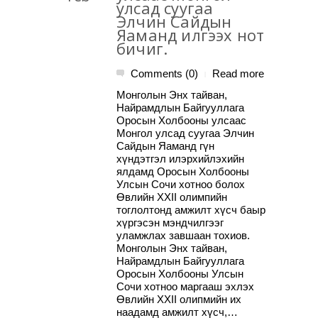
улсад суугаа
Элчин Сайдын
Яаманд илгээх нот
бичиг.
Comments (0)
Read more
|
Монголын Энх тайван,
Найрамдлын Байгууллага
Оросын Холбооны улсаас
Монгол улсад суугаа Элчин
Сайдын Яаманд гүн
хүндэтгэл илэрхийлэхийн
ялдамд Оросын Холбооны
Улсын Сочи хотноо болох
Өвлийн XXII олимпийн
тоглолтонд амжилт хүсч баыр
хүргэсэн мэндчилгээг
уламжлах завшаан тохиов.
Монголын Энх тайван,
Найрамдлын Байгууллага
Оросын Холбооны Улсын
Сочи хотноо маргааш эхлэх
Өвлийн XXII олипмийн их
наадамд амжилт хүсч,…