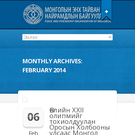
MONTHLY ARCHIVES:
FEBRUARY 2014
Өвлийн XXII
06
олипмийг
тохиолдуулан
Оросын Холбооны
улсаас Монгол
Feb