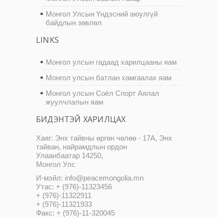
Монгол Улсын Үндэсний аюулгүй
байдлын зөвлөл
LINKS
Монгол улсын гадаад харилцааны яам
Монгол улсын батлан хамгаалах яам
Монгол улсын Соёл Спорт Аялал
жуулчлалын яам
БИДЭНТЭЙ ХАРИЛЦАХ
Хаяг: Энх тайвны өргөн чөлөө - 17А, Энх
тайван, найрамдлын ордон
Улаанбаатар 14250,
Монгол Улс
И-мэйл: info@peacemongolia.mn
Утас: + (976)-11323456
+ (976)-11322911
+ (976)-11321933
Факс: + (976)-11-320045