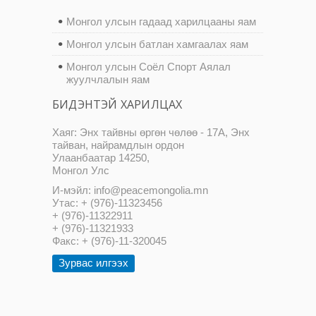
Монгол улсын гадаад харилцааны яам
Монгол улсын батлан хамгаалах яам
Монгол улсын Соёл Спорт Аялал
жуулчлалын яам
БИДЭНТЭЙ ХАРИЛЦАХ
Хаяг: Энх тайвны өргөн чөлөө - 17А, Энх
тайван, найрамдлын ордон
Улаанбаатар 14250,
Монгол Улс
И-мэйл: info@peacemongolia.mn
Утас: + (976)-11323456
+ (976)-11322911
+ (976)-11321933
Факс: + (976)-11-320045
Зурвас илгээх