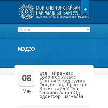
МЭДЭЭ
Бүгд Найрамдах
08
Солонгос Улсаас
Монгол Улсад суугаа
Онц бөгөөд Бүрэн эрхт
Элчин сайд У Сунг
May
“Энхийн Алтан-Од”
одонгоор шагналаа