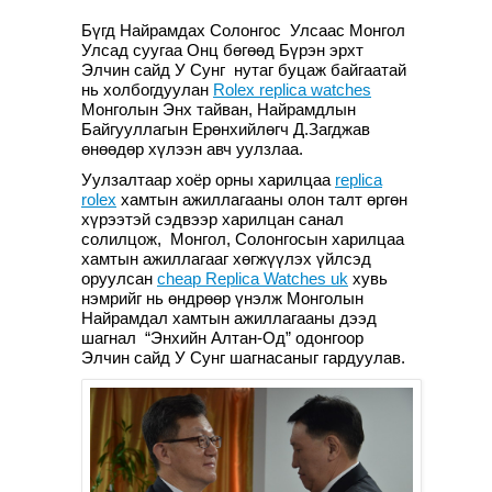
Бүгд Найрамдах Солонгос Улсаас Монгол
Улсад суугаа Онц бөгөөд Бүрэн эрхт
Элчин сайд У Сунг нутаг буцаж байгаатай
нь холбогдуулан
Rolex replica watches
Монголын Энх тайван, Найрамдлын
Байгууллагын Ерөнхийлөгч Д.Загджав
өнөөдөр хүлээн авч уулзлаа.
Уулзалтаар хоёр орны харилцаа
replica
rolex
хамтын ажиллагааны олон талт өргөн
хүрээтэй сэдвээр харилцан санал
солилцож, Монгол, Солонгосын харилцаа
хамтын ажиллагааг хөгжүүлэх үйлсэд
оруулсан
cheap Replica Watches uk
хувь
нэмрийг нь өндрөөр үнэлж Монголын
Найрамдал хамтын ажиллагааны дээд
шагнал “Энхийн Алтан-Од” одонгоор
Элчин сайд У Сунг шагнасаныг гардуулав.