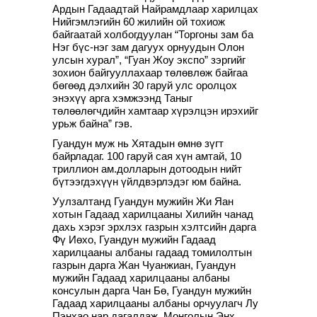
Ардын Гадаадтай Найрамдлаар харилцах
Нийгэмлэгийн 60 жилийн ой тохиож
байгаатай холбогдуулан “Торгоны зам ба
Нэг бүс-нэг зам дагуух орнуудын Олон
улсын хурал”, “Гуан Жоу экспо” зэргийг
зохион байгууллахаар төлөвлөж байгаа
бөгөөд дэлхийн 30 гаруй улс оролцох
энэхүү арга хэмжээнд Таныг
төлөөлөгчдийн хамтаар хүрэлцэн ирэхийг
урьж байна” гэв.
Гуандун муж нь Хятадын өмнө зүгт
байрладаг. 100 гаруй сая хүн амтай, 10
триллион ам.долларын дотоодын нийт
бүтээгдэхүүн үйлдвэрлэдэг юм байна.
Уулзалтанд Гуандун мужийн Жи Яан
хотын Гадаад харилцааны Хилийн чанад
дахь хэрэг эрхлэх газрын хэлтсийн дарга
Фү Иөхо, Гуандун мужийн Гадаад
харилцааны албаны гадаад томилолтын
газрын дарга Жан Чуанжиан, Гуандун
мужийн Гадаад харилцааны албаны
консулын дарга Чан Бө, Гуандун мужийн
Гадаад харилцааны албаны орчуулагч Лу
Пэнхао нар дагалдаж, Монголын Энх