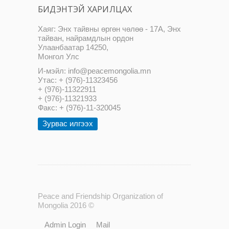
БИДЭНТЭЙ ХАРИЛЦАХ
Хаяг: Энх тайвны өргөн чөлөө - 17А, Энх
тайван, найрамдлын ордон
Улаанбаатар 14250,
Монгол Улс
И-мэйл: info@peacemongolia.mn
Утас: + (976)-11323456
+ (976)-11322911
+ (976)-11321933
Факс: + (976)-11-320045
Зурвас илгээх
Peace and Friendship Organization of
Mongolia 2016 ©
Admin Login
Mail