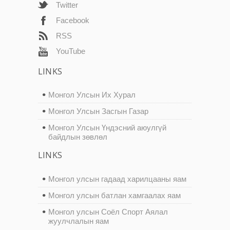
Twitter
Facebook
RSS
YouTube
LINKS
Монгол Улсын Их Хурал
Монгол Улсын Засгын Газар
Монгол Улсын Үндэсний аюулгүй
байдлын зөвлөл
LINKS
Монгол улсын гадаад харилцааны яам
Монгол улсын батлан хамгаалах яам
Монгол улсын Соёл Спорт Аялал
жуулчлалын яам