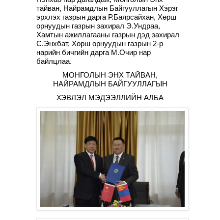
тайван, Найрамдлын Байгууллагын Хэрэг
эрхлэх газрын дарга Р.Баярсайхан, Хөрш
орнуудын газрын захирал Э.Ундраа,
Хамтын ажиллагааны газрын дэд захирал
С.Энхбат, Хөрш орнуудын газрын 2-р
нарийн бичгийн дарга М.Очир нар
байлцлаа.
МОНГОЛЫН ЭНХ ТАЙВАН,
НАЙРАМДЛЫН БАЙГУУЛЛАГЫН
ХЭВЛЭЛ МЭДЭЭЛЛИЙН АЛБА