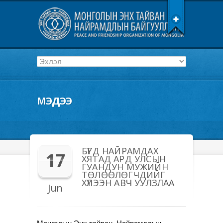
МЭДЭЭ
БҮГД НАЙРАМДАХ
17
ХЯТАД АРД УЛСЫН
ГУАНДУН МУЖИЙН
ТӨЛӨӨЛӨГЧДИЙГ
ХҮЛЭЭН АВЧ УУЛЗЛАА
Jun