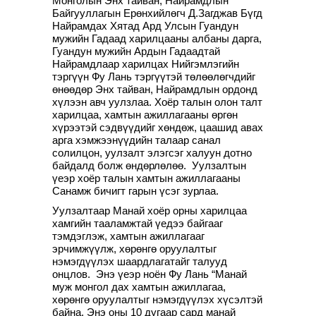
Монголын Энх тайван, Найрамдлын
Байгууллагын Ерөнхийлөгч Д.Загджав Бүгд
Найрамдах Хятад Ард Улсын Гуандун
мужийн Гадаад харилцааны албаны дарга,
Гуандун мужийн Ардын Гадаадтай
Найрамдлаар харилцах Нийгэмлэгийн
тэргүүн Фу Лань тэргүүтэй төлөөлөгчдийг
өнөөдөр Энх тайван, Найрамдлын ордонд
хүлээн авч уулзлаа. Хоёр талын олон талт
харилцаа, хамтын ажиллагааны өргөн
хүрээтэй сэдвүүдийг хөндөж, цаашид авах
арга хэмжээнүүдийн талаар санал
солилцон, уулзалт элэгсэг халуун дотно
байдалд болж өндөрлөлөө. Уулзалтын
үеэр хоёр талын хамтын ажиллагааны
Санамж бичигт гарын үсэг зурлаа.
Уулзалтаар Манай хоёр орны харилцаа
хамгийн тааламжтай үедээ байгааг
тэмдэглэж, хамтын ажиллагааг
эрчимжүүлж, хөрөнгө оруулалтыг
нэмэгдүүлэх шаардлагатайг талууд
онцлов. Энэ үеэр ноён Фу Лань “Манай
муж монгол дах хамтын ажиллагаа,
хөрөнгө оруулалтыг нэмэгдүүлэх хүсэлтэй
байна. Энэ оны 10 дугаар сард манай