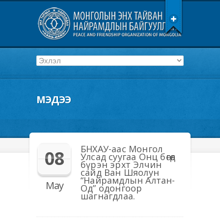
МЭДЭЭ
БНХАУ-аас Монгол
08
Улсад суугаа Онц бөгөөд
бүрэн эрхт Элчин
сайд Ван Шяолун
“Найрамдлын Алтан-
May
Од” одонгоор
шагнагдлаа.