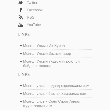
Twitter
Facebook
RSS
YouTube
LINKS
Монгол Улсын Их Хурал
Монгол Улсын Засгын Газар
Монгол Улсын Үндэсний аюулгүй
байдлын зөвлөл
LINKS
Монгол улсын гадаад харилцааны яам
Монгол улсын батлан хамгаалах яам
Монгол улсын Соёл Спорт Аялал
жуулчлалын яам