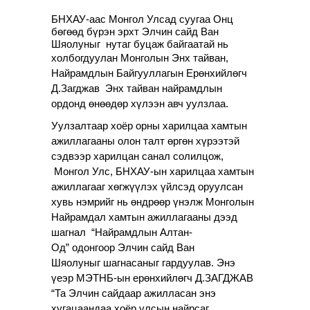
БНХАУ-аас Монгол Улсад суугаа Онц
бөгөөд бүрэн эрхт Элчин сайд Ван
Шяолуныг нутаг буцаж байгаатай нь
холбогдуулан
Монголын Энх тайван,
Найрамдлын Байгууллагын Ерөнхийлөгч
Д.Загджав
Энх тайван найрамдлын
ордонд
өнөөдөр
хүлээн авч уулзлаа.
Уулзалтаар хоёр орны харилцаа хамтын
ажиллагааны олон талт өргөн хүрээтэй
сэдвээр харилцан санал солилцож,
Монгол Улс, БНХАУ-ын харилцаа хамтын
ажиллагааг хөгжүүлэх үйлсэд оруулсан
хувь нэмрийг нь өндрөөр үнэлж Монголын
Найрамдал хамтын ажиллагааны дээд
шагнал “Найрамдлын Алтан-
Од” одонгоор
Элчин сайд Ван
Шяолуныг
шагнасаныг гардуулав. Энэ
үеэр МЭТНБ-ын ерөнхийлөгч Д.ЗАГДЖАВ
“
Та Элчин сайдаар ажилласан энэ
хугацаандаа х
оёр улсын найрсаг