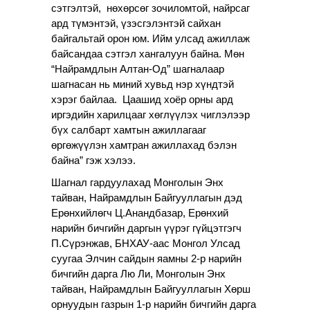
сэтгэлтэй,
нөхөрсөг
зочиломтой, найрсаг
ард түмэнтэй, үзэсгэлэнтэй сайхан
байгальтай орон юм. Ийм улсад ажиллаж
байсандаа сэтгэл хангалуун байна. Мөн
“Найрамдлын Алтан-Од” шагналаар
шагнасан нь миний хувьд нэр хүндтэй
хэрэг байлаа. Цаашид хоёр орны ард
иргэдийн харилцааг хөглүүлэх чиглэлээр
бүх салбарт хамтын ажиллагааг
өргөжүүлэн хамтран ажиллахад бэлэн
байна” гэж хэлээ.
Шагнал гардуулахад
Монголын Энх
тайван, Найрамдлын Байгууллагын дэд
Ерөнхийлөгч Ц.Анандбазар,
Ерөнхий
нарийн бичгийн даргын үүрэг гүйцэтгэгч
П.Сүрэнжав,
БНХАУ-аас Монгол Улсад
суугаа Элчин сайдын яамны 2-р нарийн
бичгийн дарга Лю Ли, Монголын Энх
тайван, Найрамдлын Байгууллагын
Хөрш
орнуудын газрын 1-р нарийн бичгийн дарга