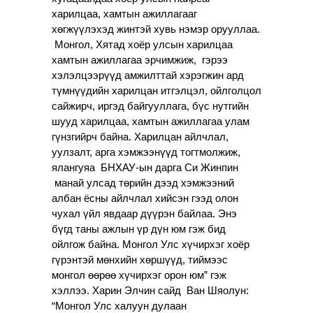
харилцаа, хамтын ажиллагааг
хөгжүүлэхэд жинтэй хувь нэмэр орууллаа.
Монгол, Хятад хоёр улсын харилцаа
хамтын ажиллагаа эрчимжиж, гэрээ
хэлэлцээрүүд амжилттай хэрэгжин ард
түмнүүдийн харилцан итгэлцэл, ойлголцол
сайжирч, иргэд байгууллага, бүс нутгийн
шууд харилцаа, хамтын ажиллагаа улам
гүнзгийрч байна. Харилцан айлчлал,
уулзалт, арга хэмжээнүүд тогтмолжиж,
ялангуяа БНХАУ-ын дарга Си Жинпин
манай улсад төрийн дээд хэмжээний
албан ёсны айлчлал хийсэн гээд олон
чухал үйл явдаар дүүрэн байлаа. Энэ
бүгд
таны ажлын үр дүн юм гэж бид
ойлгож байна. Монгол Улс хүчирхэг хоёр
гүрэнтэй мөнхийн хөршүүд, тиймээс
монгол өөрөө хүчирхэг орон юм” гэж
хэллээ. Харин Элчин сайд Ван Шяолун:
“Монгол Улс халуун дулаан