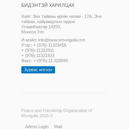
БИДЭНТЭЙ ХАРИЛЦАХ
Хаяг: Энх тайвны өргөн чөлөө - 17А, Энх
тайван, найрамдлын ордон
Улаанбаатар 14250,
Монгол Улс
И-мэйл: info@peacemongolia.mn
Утас: + (976)-11323456
+ (976)-11322911
+ (976)-11321933
Факс: + (976)-11-320045
Зурвас илгээх
Peace and Friendship Organization of
Mongolia 2016 ©
Admin Login
Mail