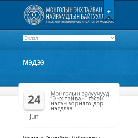
МЭДЭЭ
Монголын залуучууд
24
“Энх тайван” гэсэн
нэгэн зорилго дор
нэгдлээ
Jun