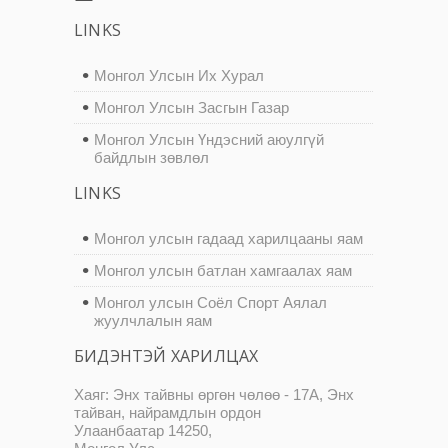
LINKS
Монгол Улсын Их Хурал
Монгол Улсын Засгын Газар
Монгол Улсын Үндэсний аюулгүй
байдлын зөвлөл
LINKS
Монгол улсын гадаад харилцааны яам
Монгол улсын батлан хамгаалах яам
Монгол улсын Соёл Спорт Аялал
жуулчлалын яам
БИДЭНТЭЙ ХАРИЛЦАХ
Хаяг: Энх тайвны өргөн чөлөө - 17А, Энх
тайван, найрамдлын ордон
Улаанбаатар 14250,