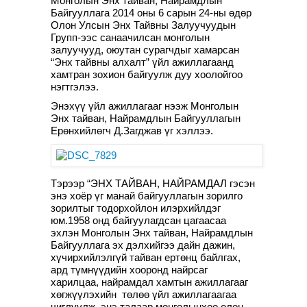
Монголын Энх тайван, Найрамдлын
Байгууллага 2014 оны 6 сарын 24-ны өдөр
Олон Улсын Энх Тайвны Залуучуудын
Групп-ээс санаачилсан монголын
залуучууд, оюутан сурагчдыг хамарсан
“Энх тайвны алхалт” үйл ажиллагаанд
хамтран зохион байгуулж дуу хоолойгоо
нэгтгэлээ.
Энэхүү үйл ажиллагааг нээж Монголын
Энх тайван, Найрамдлын Байгууллагын
Ерөнхийлөгч Д.Загджав үг хэллээ.
Тэрээр “ЭНХ ТАЙВАН, НАЙРАМДАЛ гэсэн
энэ хоёр үг манай байгууллагын зорилго
зорилтыг тодорхойлон илэрхийлдэг
юм.1958 онд байгуулагдсан цагаасаа
эхлэн Монголын Энх тайван, Найрамдлын
Байгууллага эх дэлхийгээ дайн дажин,
хүчирхийлэлгүй тайван ертөнц байлгах,
ард түмнүүдийн хооронд найрсаг
харилцаа, найрамдал хамтын ажиллагааг
хөгжүүлэхийн төлөө үйл ажиллагаагаа
чиглүүлж, энэ талаар монголынхоо олон