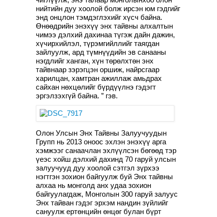
нийтийн дуу хоолой болж ирсэн юм гэдгийг
энд онцлон тэмдэглэхийг хүсч байна.
Өнөөдрийн энэхүү энх тайвны алхалтын
чимээ дэлхий дахинаа түгэж дайн дажин,
хүчирхийлэл, түрэмгийллийг таягдан
зайлуулж, ард түмнүүдийн эв санааны
нэгдлийг ханган, хүн төрөлхтөн энх
тайвнаар зэрэгцэн оршиж, найрсгаар
харилцан, хамтран ажиллаж амьдрах
сайхан нөхцөлийг бүрдүүлнэ гэдэгт
эргэлзэхгүй байна. ” гэв.
Олон Улсын Энх Тайвны Залуучуудын
Групп нь 2013 оноос эхлэн энэхүү арга
хэмжээг санаачлан эхлүүлсэн бөгөөд тэр
үеэс хойш дэлхий дахинд 70 гаруй улсын
залуучууд дуу хоолой сэтгэл зүрхээ
нэгтгэн зохион байгуулж буй Энх тайвны
алхаа нь монголд анх удаа зохион
байгуулагдаж, Монголын 300 гаруй залуус
Энх тайван гэдэг эрхэм нандин зүйлийг
сануулж ертөнцийн өнцөг булан бүрт