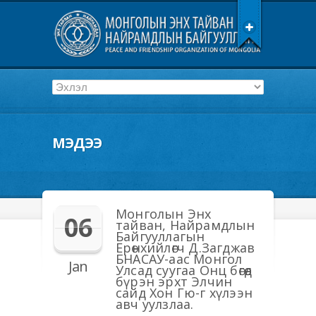
МЭДЭЭ
Монголын Энх
06
тайван, Найрамдлын
Байгууллагын
Ерөнхийлөгч Д.Загджав
БНАСАУ-аас Монгол
Jan
Улсад суугаа Онц бөгөөд
бүрэн эрхт Элчин
сайд Хон Гю-г хүлээн
авч уулзлаа.