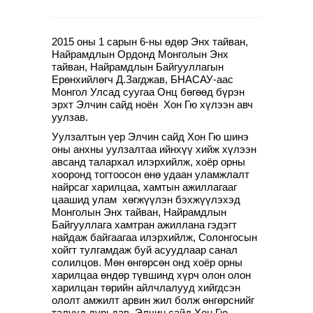
2015 оны 1 сарын 6-ны өдөр Энх тайван,
Найрамдлын Ордонд Монголын Энх
тайван, Найрамдлын Байгууллагын
Ерөнхийлөгч Д.Загджав, БНАСАУ-аас
Монгол Улсад суугаа Онц бөгөөд бүрэн
эрхт Элчин сайд ноён Хон Гю хүлээн авч
уулзав.
Уулзалтын үер Элчин сайд Хон Гю шинэ
оны анхны уулзалтаа ийнхүү хийж хүлээн
авсанд талархал илэрхийлж, хоёр орны
хооронд тогтоосон өнө удаан уламжлалт
найрсаг харилцаа, хамтын ажиллагааг
цаашид улам хөгжүүлэн бэхжүүлэхэд
Монголын Энх тайван, Найрамдлын
Байгууллага хамтран ажиллана гэдэгт
найдаж байгаагаа илэрхийлж, Солонгосын
хойгт тулгамдаж буй асуудлаар санал
солилцов. Мөн өнгөрсөн онд хоёр орны
харилцаа өндөр түвшинд хүрч олон олон
харилцан төрийн айлчлалууд хийгдсэн
ололт амжилт арвин жил болж өнгөрснийг
талууд дурьдав. Элчин сайд Хон Гю