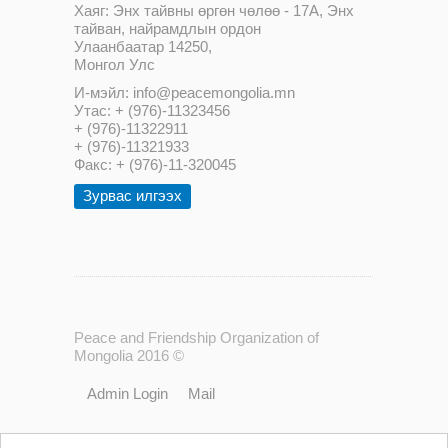
Хаяг: Энх тайвны өргөн чөлөө - 17А, Энх
тайван, найрамдлын ордон
Улаанбаатар 14250,
Монгол Улс
И-мэйл: info@peacemongolia.mn
Утас: + (976)-11323456
+ (976)-11322911
+ (976)-11321933
Факс: + (976)-11-320045
Зурвас илгээх
Peace and Friendship Organization of
Mongolia 2016 ©
Admin Login
Mail