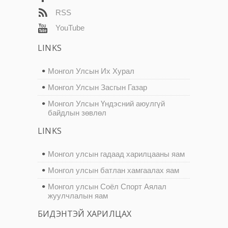
RSS
YouTube
LINKS
Монгол Улсын Их Хурал
Монгол Улсын Засгын Газар
Монгол Улсын Үндэсний аюулгүй
байдлын зөвлөл
LINKS
Монгол улсын гадаад харилцааны яам
Монгол улсын батлан хамгаалах яам
Монгол улсын Соёл Спорт Аялал
жуулчлалын яам
БИДЭНТЭЙ ХАРИЛЦАХ