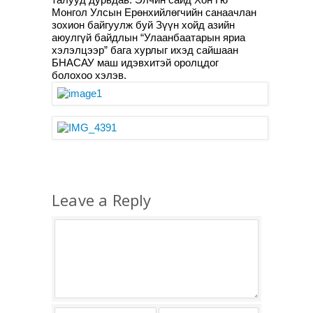
Монгол Улсын Ерөнхийлөгчийн санаачлан
зохион байгуулж буй Зүүн хойд азийн
аюулгүй байдлын “Улаанбаатарын яриа
хэлэлцээр” бага хурлыг ихэд сайшаан
БНАСАУ маш идэвхитэй оролцдог
болохоо хэлэв.
Leave a Reply