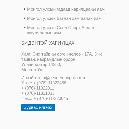
Монгол улсын гадаад харилцааны яам
Монгол улсын батлан хамгаалах яам
Монгол улсын Соёл Спорт Аялал
жуулчлалын яам
БИДЭНТЭЙ ХАРИЛЦАХ
Хаяг: Энх тайвны өргөн чөлөө - 17А, Энх
тайван, найрамдлын ордон
Улаанбаатар 14250,
Монгол Улс
И-мэйл: info@peacemongolia.mn
Утас: + (976)-11323456
+ (976)-11322911
+ (976)-11321933
Факс: + (976)-11-320045
Зурвас илгээх