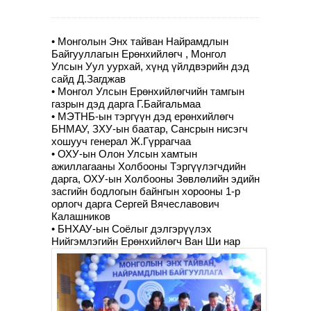
• Монголын Энх тайван Найрамдлын
Байгууллагын Ерөнхийлөгч , Монгол
Улсын Уул уурхай, хүнд үйлдвэрийн дэд
сайд Д.Загджав
• Монгол Улсын Ерөнхийлөгчийн тамгын
газрын дэд дарга Г.Байгальмаа
• МЭТНБ-ын тэргүүн дэд ерөнхийлөгч
БНМАУ, ЗХУ-ын баатар, Сансрын нисэгч
хошууч генерал Ж.Гүррагчаа
• ОХУ-ын Олон Улсын хамтын
ажиллагааны Холбооны Тэргүүлэгчдийн
дарга, ОХУ-ын Холбооны Зөвлөлийн эдийн
засгийн бодлогын байнгын хорооны 1-р
орлогч дарга Сергей Вячеславович
Калашников
• БНХАУ-ын Соёлыг дэлгэрүүлэх
Нийгэмлэгийн Ерөнхийлөгч Ван Ши нар