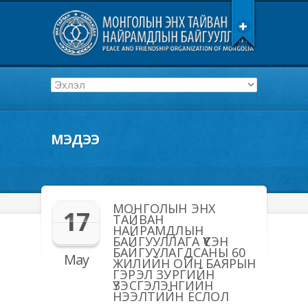
МЭДЭЭ
МОНГОЛЫН ЭНХ
17
ТАЙВАН
НАЙРАМДЛЫН
БАЙГУУЛЛАГА ҮҮСЭН
БАЙГУУЛАГДСАНЫ 60
May
ЖИЛИЙН ОЙН БАЯРЫН
ГЭРЭЛ ЗУРГИЙН
ҮЗЭСГЭЛЭНГИЙН
НЭЭЛТИЙН ЁСЛОЛ