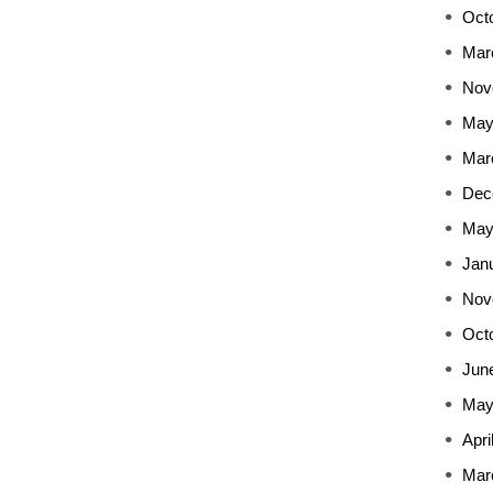
Oct
Mar
Nov
May
Mar
Dec
May
Jan
Nov
Oct
Jun
May
Apri
Mar