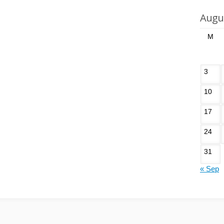
Augu
M
3
10
17
24
31
« Sep