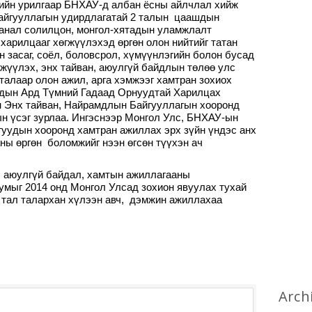
йн урилгаар БНХАУ-д албан ёсны айлчлал хийж
айгууллагын удирдлагатай 2 талын цаашдын
анал солилцон, монгол-хятадын уламжлалт
харилцааг хөгжүүлэхэд өргөн олон нийтийг татан
йн засаг, соёл, боловсрол, хүмүүнлэгийн болон бусад
жүүлэх, энх тайван, аюулгүй байдлын төлөө улс
талаар олон ажил, арга хэмжээг хамтран зохиох
дын Ард Түмний Гадаад Орнуудтай Харилцах
 Энх тайван, Найрамдлын Байгууллагын хооронд
н үсэг зурлаа. Ингэснээр Монгол Улс, БНХАУ-ын
уудын хооронд хамтран ажиллах эрх зүйн үндэс анх
ны өргөн боломжийг нээн өгсөн түүхэн ач
, аюулгүй байдал, хамтын ажиллагааны
мыг 2014 онд Монгол Улсад зохион явуулах тухай
 тал талархан хүлээн авч, дэмжин ажиллахаа
Arch