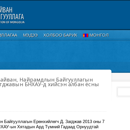
ИЛЛАГАА
МЭДЭЭ
ХОЛБОО БАРИХ
МОНГОЛ
айван, Найрамдлын Байгууллагын
Загджавын БНХАУ-д хийсэн албан ёсны
 Байгууллагын Ерөнхийлөгч Д. Загджав 2013 оны 7
НХАУ-ын Хятадын Ард Түмний Гадаад Орнуудтай