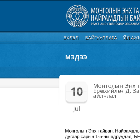
ЭХЛЭЛ
БАЙГУУЛЛАГА
ҮЙЛ АЖ
МЭДЭЭ
Монголын Энх т
10
Ерөнхийлөгч Д. 
айлчлал
Jul
Монголын Энх тайван, Найрамдлын
дугаар сарын 1-5-ны өдрүүдэд Б