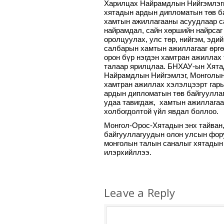
Харилцах Найрамдлын Нийгэмлэги
хятадын ардын дипломатын төв б
хамтын ажиллагааны асуудлаар с
найрамдал, сайн хөршийн найрсаг 
оролцуулах, улс төр, нийгэм, эди
салбарын хамтын ажиллагааг өргө
орон бүр нэгдэн хамтран ажиллах 
талаар ярилцлаа. БНХАУ-ын Хята
Найрамдлын Нийгэмлэг, Монголын
хамтран ажиллах хэлэлцээрт гары
ардын дипломатын төв байгууллаг
удаа тавигдаж, хамтын ажиллагаа
холбогдолтой үйл явдал боллоо.
Монгол-Орос-Хятадын энх тайван
байгууллагуудын олон улсын фору
монголын талын саналыг хятадын
илэрхийллээ.
Leave a Reply