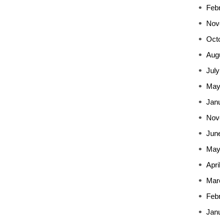
Feb
Nov
Oct
Aug
July
May
Jan
Nov
Jun
May
Apri
Mar
Feb
Jan