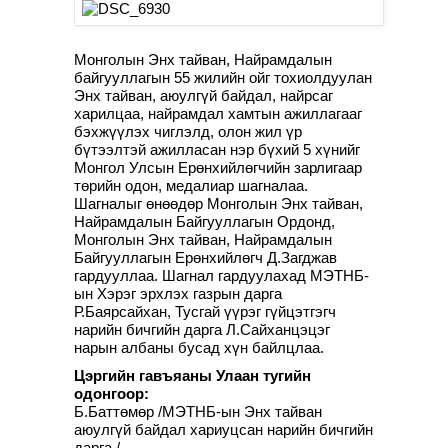
Монголын Энх тайван, Найрамдалын
байгууллагын 55 жилийн ойг тохиолдуулан
Энх тайван, аюулгүй байдал, найрсаг
харилцаа, найрамдал хамтын ажиллагааг
бэхжүүлэх чиглэлд, олон жил үр
бүтээлтэй ажилласан нэр бүхий 5 хүнийг
Монгол Улсын Ерөнхийлөгчийн зарлигаар
төрийн одон, медалиар шагналаа.
Шагналыг өнөөдөр Монголын Энх тайван,
Найрамдалын Байгууллагын Ордонд,
Монголын Энх тайван, Найрамдалын
Байгууллагын Ерөнхийлөгч Д.Загджав
гардууллаа. Шагнал гардуулахад МЭТНБ-
ын Хэрэг эрхлэх газрын дарга
Р.Баярсайхан, Тусгай үүрэг гүйцэтгэгч
нарийн бичгийн дарга Л.Сайханцэцэг
нарын албаны бусад хүн байлцлаа.
Цэргийн гавъяаны Улаан тугийн
одонгоор:
Б.Баттөмөр /МЭТНБ-ын Энх тайван
аюулгүй байдал хариуцсан нарийн бичгийн
дарга /