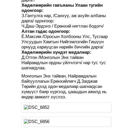
Хөдөлмөрийн гавъяаны Улаан тугийн
одонгоор:
З.Гантулга нар, /Санхүү, аж ахуйн албаны
дарга/ одонгоор:
Ч.Даш-Эрдэнэ / Ерөнхий нягтлан бодогч/
Алтан гадас одонгоор:
Ё.Максим /Оросын Холбооны Улс, Тусгаар
Улсуудын Хамтын Нийгэмлэгийн Гишүүн
орнууд хариуцсан нарийн бичгийн дарга/
Хөдөлмөрийн хүндэт медалиар:
Д.Отгон /Монголын Энх тайван
Найрамдлын ордны үйлчлэгч/ нар тус тус
шагнагдлаа.
Монголын Энх тайван, Найрамдалын
байгууллагын Ерөнхийлөгч Д.Загджав
Төрийн дээд одон медалиар шагнагдсан
хүмүүст баяр хүргээд, цаашдын ажилд нь
өндөр амжилт хүслээ.