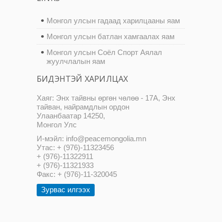
Монгол улсын гадаад харилцааны яам
Монгол улсын батлан хамгаалах яам
Монгол улсын Соёл Спорт Аялал
жуулчлалын яам
БИДЭНТЭЙ ХАРИЛЦАХ
Хаяг: Энх тайвны өргөн чөлөө - 17А, Энх
тайван, найрамдлын ордон
Улаанбаатар 14250,
Монгол Улс
И-мэйл: info@peacemongolia.mn
Утас: + (976)-11323456
+ (976)-11322911
+ (976)-11321933
Факс: + (976)-11-320045
Зурвас илгээх