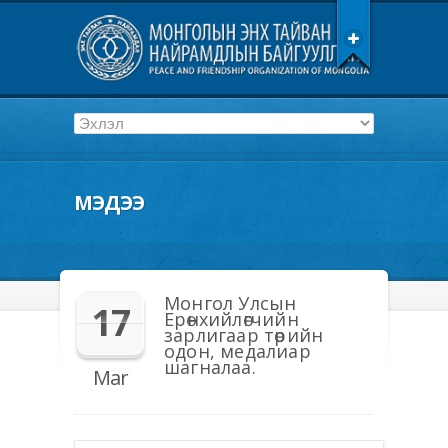
МЭДЭЭ
Монгол Улсын
17
Ерөнхийлөгчийн
зарлигаар төрийн
одон, медалиар
шагналаа.
Mar