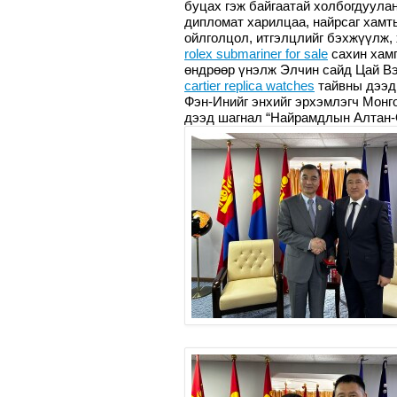
буцах гэж байгаатай холбогдуулан
дипломат харилцаа, найрсаг хамт
ойлголцол, итгэлцлийг бэхжүүлж,
rolex submariner for sale
сахин хамг
өндрөөр үнэлж Элчин сайд Цай Вэ
cartier replica watches
тайвны дээд 
Фэн-Инийг энхийг эрхэмлэгч Мон
дээд шагнал “Найрамдлын Алтан-О