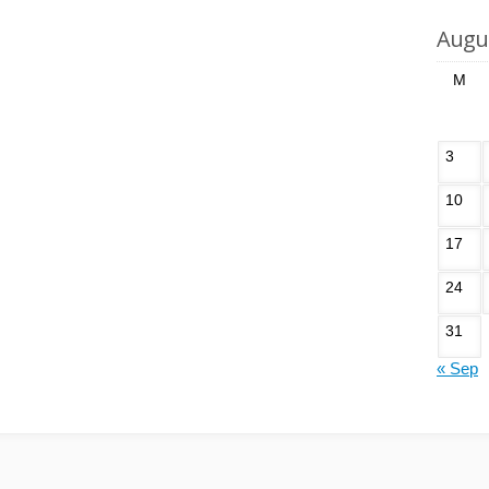
Augu
M
3
10
17
24
31
« Sep