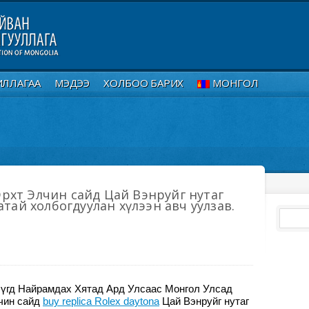
ИЛЛАГАА
МЭДЭЭ
ХОЛБОО БАРИХ
МОНГОЛ
н Эрхт Элчин сайд Цай Вэнруйг нутаг
атай холбогдуулан хүлээн авч уулзав.
Бүгд Найрамдах Хятад Ард Улсаас Монгол Улсад
лчин сайд
buy replica Rolex daytona
Цай Вэнруйг нутаг