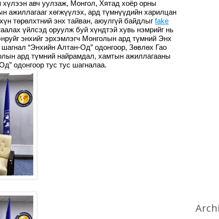
 хүлээн авч уулзаж, Монгол, Хятад хоёр орны
ын ажиллагааг хөгжүүлэх, ард түмнүүдийн харилцан
 хүн төрөлхтний энх тайван, аюулгүй байдлыг
fake
аалах үйлсэд оруулж буй хүндтэй хувь нэмрийг нь
нруйг энхийг эрхэмлэгч Монголын ард түмний Энх
шагнал “Энхийн Алтан-Од” одонгоор, Зөвлөх Гао
голын ард түмний найрамдал, хамтын ажиллагааны
д” одонгоор тус тус шагналаа.
Arch