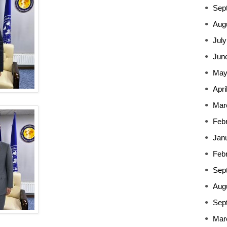
Sep
Aug
July
Jun
May
Apri
Mar
Feb
Jan
Feb
Sep
Aug
Sep
Mar