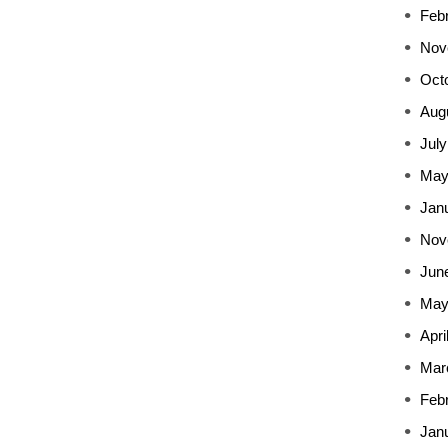
Feb
Nov
Oct
Aug
July
May
Jan
Nov
Jun
May
Apri
Mar
Feb
Jan