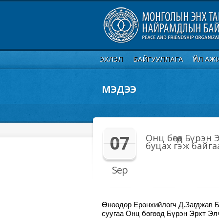
ЭХЛЭЛ
БАЙГУУЛЛАГА
ҮЙЛ АЖ
МЭДЭЭ
07
Онц бөгөөд Бүрэ
буцах гэж байга
Sep
Өнөөдөр Ерөнхийлөгч Д.Загджав 
суугаа Онц бөгөөд Бүрэн Эрхт Э