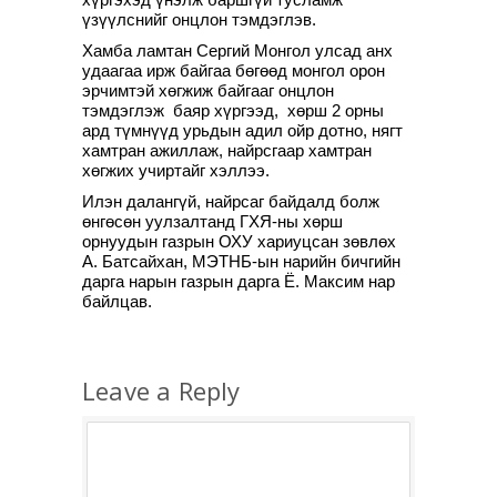
үзүүлснийг онцлон тэмдэглэв.
Хамба ламтан Сергий Монгол улсад анх
удаагаа ирж байгаа бөгөөд монгол орон
эрчимтэй хөгжиж байгааг онцлон
тэмдэглэж баяр хүргээд, хөрш 2 орны
ард түмнүүд урьдын адил ойр дотно, нягт
хамтран ажиллаж, найрсгаар хамтран
хөгжих учиртайг хэллээ.
Илэн далангүй, найрсаг байдалд болж
өнгөсөн уулзалтанд ГХЯ-ны хөрш
орнуудын газрын ОХУ хариуцсан зөвлөх
А. Батсайхан, МЭТНБ-ын нарийн бичгийн
дарга нарын газрын дарга Ё. Максим нар
байлцав.
Leave a Reply