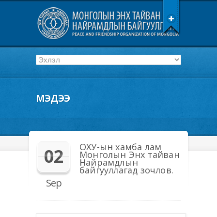
МЭДЭЭ
ОХУ-ын хамба лам
02
Монголын Энх тайван
Найрамдлын
байгууллагад зочлов.
Sep