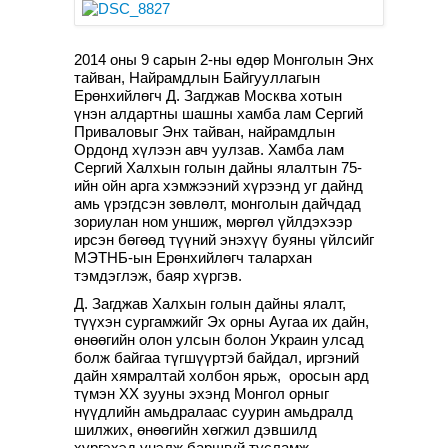
2014 оны 9 сарын 2-ны өдөр Монголын Энх
тайван, Найрамдлын Байгууллагын
Ерөнхийлөгч Д. Загджав Москва хотын
үнэн алдартны шашны хамба лам Сергий
Приваловыг Энх тайван, найрамдлын
Ордонд хүлээн авч уулзав. Хамба лам
Сергий Халхын голын дайны ялалтын 75-
ийн ойн арга хэмжээний хүрээнд уг дайнд
амь үрэгдсэн зөвлөлт, монголын дайчдад
зориулан ном уншиж, мөргөл үйлдэхээр
ирсэн бөгөөд түүний энэхүү буяны үйлсийг
МЭТНБ-ын Ерөнхийлөгч талархан
тэмдэглэж, баяр хүргэв.
Д. Загджав Халхын голын дайны ялалт,
түүхэн сургамжийг Эх орны Аугаа их дайн,
өнөөгийн олон улсын болон Украин улсад
болж байгаа түгшүүртэй байдал, иргэний
дайн хямралтай холбон ярьж, оросын ард
түмэн XX зууны эхэнд Монгол орныг
нүүдлийн амьдралаас суурин амьдралд
шилжих, өнөөгийн хөгжил дэвшилд
хүргэхэд үнэлж баршгүй тусламж