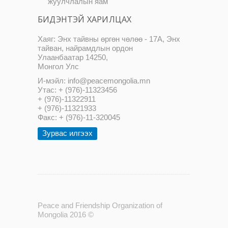
жуулчлалын яам
БИДЭНТЭЙ ХАРИЛЦАХ
Хаяг: Энх тайвны өргөн чөлөө - 17А, Энх
тайван, найрамдлын ордон
Улаанбаатар 14250,
Монгол Улс
И-мэйл: info@peacemongolia.mn
Утас: + (976)-11323456
+ (976)-11322911
+ (976)-11321933
Факс: + (976)-11-320045
Зурвас илгээх
Peace and Friendship Organization of
Mongolia 2016 ©