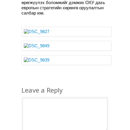
өрөгжүүлэх боломжийг дэмжих ОХУ дахь
европын стратегийн хөрөнгө оруулалтын
салбар юм.
Leave a Reply