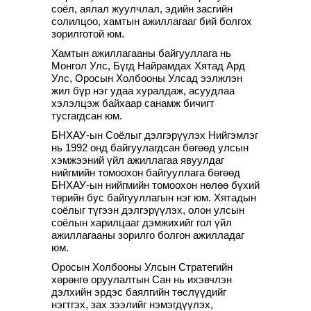
соёл, аялал жуулчлал, эдийн засгийн
солилцоо, хамтын ажиллагааг бий болгох
зорилготой юм.
Хамтын ажиллагааны байгууллага нь
Монгол Улс, Бүгд Найрамдах Хятад Ард
Улс, Оросын Холбооны Улсад ээлжлэн
жил бүр нэг удаа хуралдаж, асуудлаа
хэлэлцэж байхаар санамж бичигт
тусгагдсан юм.
БНХАУ-ын Соёлыг дэлгэрүүлэх Нийгэмлэг
нь 1992 онд байгуулагдсан бөгөөд улсын
хэмжээний үйл ажиллагаа явуулдаг
нийгмийн томоохон байгууллага бөгөөд
БНХАУ-ын нийгмийн томоохон нөлөө бүхий
төрийн бус байгууллагын нэг юм. Хятадын
соёлыг түгээн дэлгэрүүлэх, олон улсын
соёлын харилцааг дэмжихийг гол үйл
ажиллагааны зорилго болгон ажилладаг
юм.
Оросын Холбооны Улсын Стратегийн
хөрөнгө оруулалтын Сан нь ихэвчлэн
дэлхийн эрдэс баялгийн төслүүдийг
нэгтгэх, зах зээлийг нэмэгдүүлэх,