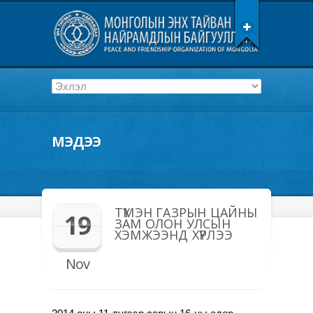
МЭДЭЭ
ТҮМЭН ГАЗРЫН ЦАЙНЫ
19
ЗАМ ОЛОН УЛСЫН
ХЭМЖЭЭНД ХҮРЛЭЭ
Nov