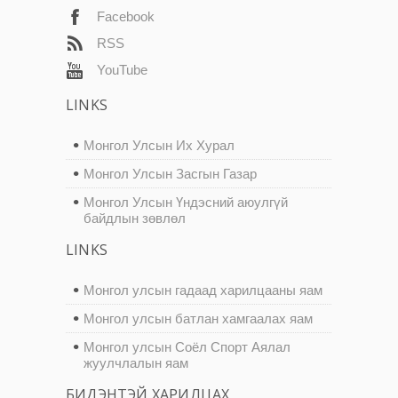
Facebook
RSS
YouTube
LINKS
Монгол Улсын Их Хурал
Монгол Улсын Засгын Газар
Монгол Улсын Үндэсний аюулгүй
байдлын зөвлөл
LINKS
Монгол улсын гадаад харилцааны яам
Монгол улсын батлан хамгаалах яам
Монгол улсын Соёл Спорт Аялал
жуулчлалын яам
БИДЭНТЭЙ ХАРИЛЦАХ