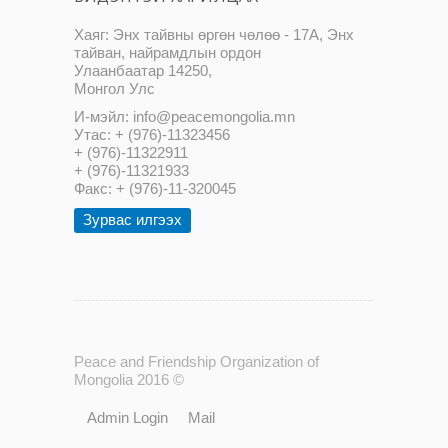
Хаяг: Энх тайвны өргөн чөлөө - 17А, Энх
тайван, найрамдлын ордон
Улаанбаатар 14250,
Монгол Улс
И-мэйл: info@peacemongolia.mn
Утас: + (976)-11323456
+ (976)-11322911
+ (976)-11321933
Факс: + (976)-11-320045
Зурвас илгээх
Peace and Friendship Organization of
Mongolia 2016 ©
Admin Login
Mail