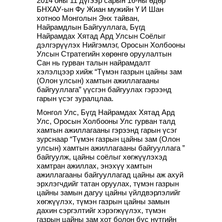
2014 оны 11 дүгээр сарын 16-ны өдөр
БНХАУ-ын Фу Жиан мужийн Ү И Шан
хотноо Монголын Энх тайван,
Найрамдлын Байгууллага, Бүгд
Найрамдах Хятад Ард Улсын Соёлыг
дэлгэрүүлэх Нийгэмлэг, Оросын Холбооны
Улсын Стратегийн хөрөнгө оруулалтын
Сан нь гурван талын найрамдалт
хэлэлцээр хийж “Түмэн газрын цайны зам
(Олон улсын) хамтын ажиллагааны
байгууллага” үүсгэн байгуулах гэрээнд
гарын үсэг зуралцлаа.
Монгол Улс, Бүгд Найрамдах Хятад Ард
Улс, Оросын Холбооны Улс гурван талд
хамтын ажиллагааны гэрээнд гарын үсэг
зурснаар “Түмэн газрын цайны зам (Олон
улсын) хамтын ажиллагааны байгууллага ”
байгуулж, цайны соёлыг хөгжүүлэхэд
хамтран ажиллах, энэхүү хамтын
ажиллагааны байгууллагад цайны аж ахуй
эрхлэгчдийг татан оруулах, түмэн газрын
цайны замын дагуу цайны үйлдвэрлэлийг
хөгжүүлэх, түмэн газрын цайны замын
дахин сэргэлтийг хэрэгжүүлэх, түмэн
газрын цайны зам хот болон бүс нутгийн