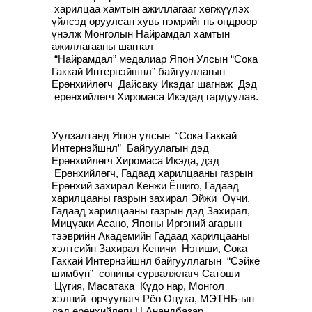
харилцаа хамтын ажиллагааг хөгжүүлэх
үйлсэд оруулсан хувь нэмрийг нь өндрөөр
үнэлж Монголын Найрамдал хамтын
ажиллагааны шагнал
“Найрамдал” медалиар Япон Улсын “Сока
Гаккай Интернэйшнл” байгууллагын
Ерөнхийлөгч Дайсаку Икэдаг шагнаж Дэд
ерөнхийлөгч Хиромаса Икэдад гардуулав.
Уулзалтанд Япон улсын “Сока Гаккай
Интернэйшнл” Байгуулагын дэд
Ерөнхийлөгч Хиромаса Икэда, дэд
Ерөнхийлөгч, Гадаад харилцааны газрын
Ерөнхий захирал Кенжи Ёшиго, Гадаад
харилцааны газрын захирал Эйжи Оүчи,
Гадаад харилцааны газрын дэд Захирал,
Мицүаки Асано, Японы Иргэний агарын
тээврийн Академийн Гадаад харилцааны
хэлтсийн Захирал Кеничи Нэгиши, Сока
Гаккай Интернэйшнл байгууллагын “Сэйкё
шимбүн” сонины сурвалжлагч Сатоши
Цүгия, Масатака Күдо нар, Монгол
хэлний орчуулагч Рёо Оцүка, МЭТНБ-ын
дэд ерөнхийлөгч Ц.Анандбазар,