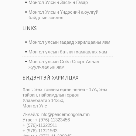
Монгол Улсын Засгын Газар
Монгол Улсын Үндэсний аюулгүй
байдлын зөвлөл
LINKS
Монгол улсын гадаад харилцааны яам
Монгол улсын батлан хамгаалах яам
Монгол улсын Соёл Спорт Аялал
жуулчлалын яам
БИДЭНТЭЙ ХАРИЛЦАХ
Хаяг: Энх тайвны өргөн чөлөө - 17А, Энх
тайван, найрамдлын ордон
Улаанбаатар 14250,
Монгол Улс
И-мэйл: info@peacemongolia.mn
Утас: + (976)-11323456
+ (976)-11322911
+ (976)-11321933