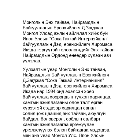
Монголын Энх тайван, Найрамдлын
Байгууллагын Ерөнхийлөгч Д.Загджав
Монгол Улсад ажлын айлчлал хийж буй
Япон Улсын “Сока Гаккай Интернэйшнл”
байгууллагын Дэд ерөнхийлөгч Хиромаса
Икэда тэргүүтэй төлөөлөгчдийг Энх тайван
Найрамдлын Ордонд өнөөдөр хүлээн авч
уулзлаа.
Уулзалтын үеэр Монголын Энх тайван,
Найрамдлын Байгууллагын Ерөнхийлөгч
Д.Загджав “Сока Гаккай Интернэйшнл”
байгууллагын Дэд ерөнхийлөгч Хиромаса
Икэда нар 1994 онд эхэлсэн хоёр
байгууллага хоорондын түүхэн харилцаа,
хамтын ажиллагааны олон талт өргөн
хүрээтэй сэдвээр харилцан санал
солилцож цаашид энх тайван, аюулгүй
байдал, боловсрол, соёлын салбарт
хамтын ажиллагаагаа өргөжүүлэн
үргэлжлүүлэх бэлэн байгаагаа мэдэгдэв.
мөн энэ үеэр Монгол Улс, Япон Улсын