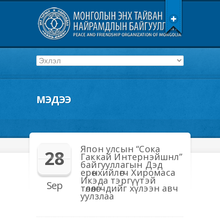
МЭДЭЭ
Япон улсын “Сока
28
Гаккай Интернэйшнл”
байгууллагын Дэд
ерөнхийлөгч Хиромаса
Икэда тэргүүтэй
Sep
төлөөлөгчдийг хүлээн авч
уулзлаа