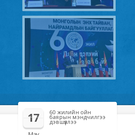
60 жилийн ойн
17
баярын мэндчилгээ
дэвшүүллээ
May