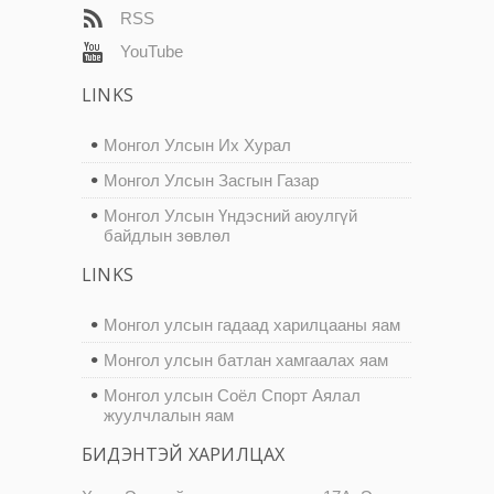
RSS
YouTube
LINKS
Монгол Улсын Их Хурал
Монгол Улсын Засгын Газар
Монгол Улсын Үндэсний аюулгүй
байдлын зөвлөл
LINKS
Монгол улсын гадаад харилцааны яам
Монгол улсын батлан хамгаалах яам
Монгол улсын Соёл Спорт Аялал
жуулчлалын яам
БИДЭНТЭЙ ХАРИЛЦАХ