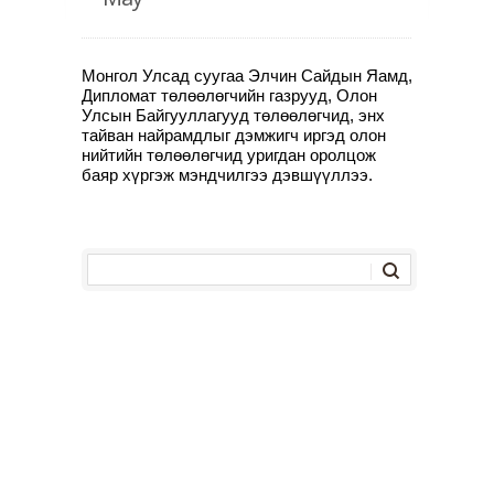
Монгол Улсад суугаа Элчин Сайдын Яамд,
Дипломат төлөөлөгчийн газрууд, Олон
Улсын Байгууллагууд төлөөлөгчид, энх
тайван найрамдлыг дэмжигч иргэд олон
нийтийн төлөөлөгчид уригдан оролцож
баяр хүргэж мэндчилгээ дэвшүүллээ.