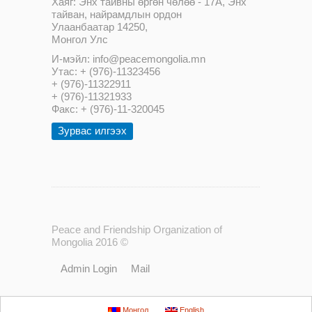
Хаяг: Энх тайвны өргөн чөлөө - 17А, Энх
тайван, найрамдлын ордон
Улаанбаатар 14250,
Монгол Улс
И-мэйл: info@peacemongolia.mn
Утас: + (976)-11323456
+ (976)-11322911
+ (976)-11321933
Факс: + (976)-11-320045
Зурвас илгээх
Peace and Friendship Organization of
Mongolia 2016 ©
Admin Login
Mail
Монгол
English