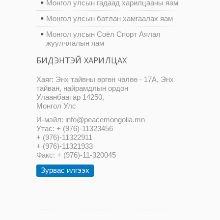
Монгол улсын гадаад харилцааны яам
Монгол улсын батлан хамгаалах яам
Монгол улсын Соёл Спорт Аялал
жуулчлалын яам
БИДЭНТЭЙ ХАРИЛЦАХ
Хаяг: Энх тайвны өргөн чөлөө - 17А, Энх
тайван, найрамдлын ордон
Улаанбаатар 14250,
Монгол Улс
И-мэйл: info@peacemongolia.mn
Утас: + (976)-11323456
+ (976)-11322911
+ (976)-11321933
Факс: + (976)-11-320045
Зурвас илгээх