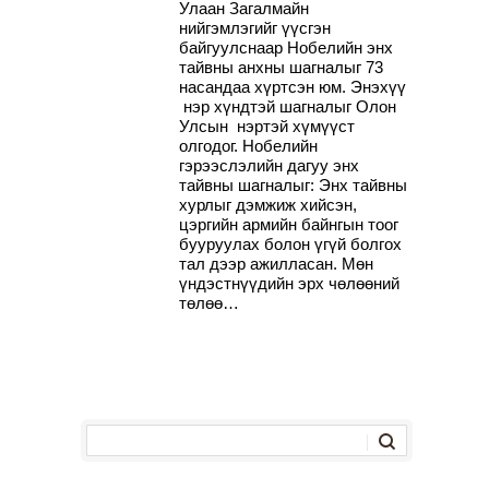
Улаан Загалмайн
нийгэмлэгийг үүсгэн
байгуулснаар Нобелийн энх
тайвны анхны шагналыг 73
насандаа хүртсэн юм. Энэхүү
нэр хүндтэй шагналыг Олон
Улсын нэртэй хүмүүст
олгодог. Нобелийн
гэрээслэлийн дагуу энх
тайвны шагналыг: Энх тайвны
хурлыг дэмжиж хийсэн,
цэргийн армийн байнгын тоог
бууруулах болон үгүй болгох
тал дээр ажилласан. Мөн
үндэстнүүдийн эрх чөлөөний
төлөө…