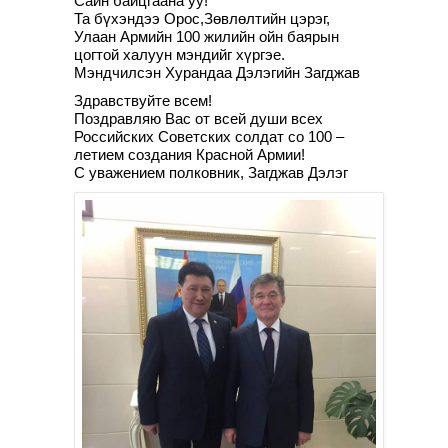
Сайн байцгаана уу!
Та бүхэндээ Орос,Зөвлөлтийн цэрэг,
Улаан Армийн 100 жилийн ойн баярын
цогтой халуун мэндийг хүргэе.
Мэндчилсэн Хурандаа Дэлэгийн Загджав
Здравствуйте всем!
Поздравляю
Вас от всей души всех
Российских Советских солдат со 100 –
летием создания Красной Армии!
С уважением полковник, Загджав Дэлэг