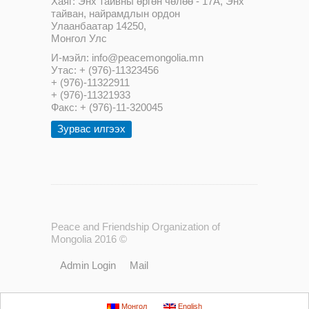
Хаяг: Энх тайвны өргөн чөлөө - 17А, Энх
тайван, найрамдлын ордон
Улаанбаатар 14250,
Монгол Улс
И-мэйл: info@peacemongolia.mn
Утас: + (976)-11323456
+ (976)-11322911
+ (976)-11321933
Факс: + (976)-11-320045
Зурвас илгээх
Peace and Friendship Organization of
Mongolia 2016 ©
Admin Login
Mail
Монгол
English