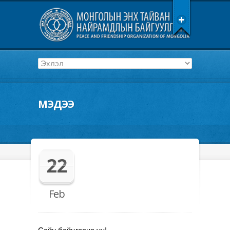
МЭДЭЭ
22
Feb