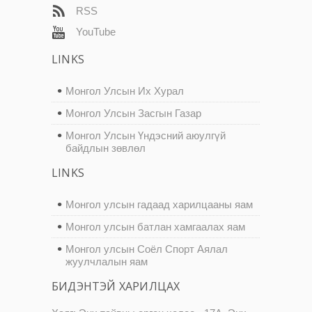
RSS
YouTube
LINKS
Монгол Улсын Их Хурал
Монгол Улсын Засгын Газар
Монгол Улсын Үндэсний аюулгүй
байдлын зөвлөл
LINKS
Монгол улсын гадаад харилцааны яам
Монгол улсын батлан хамгаалах яам
Монгол улсын Соёл Спорт Аялал
жуулчлалын яам
БИДЭНТЭЙ ХАРИЛЦАХ