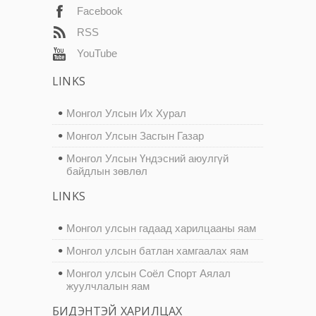
Facebook
RSS
YouTube
LINKS
Монгол Улсын Их Хурал
Монгол Улсын Засгын Газар
Монгол Улсын Үндэсний аюулгүй
байдлын зөвлөл
LINKS
Монгол улсын гадаад харилцааны яам
Монгол улсын батлан хамгаалах яам
Монгол улсын Соёл Спорт Аялал
жуулчлалын яам
БИДЭНТЭЙ ХАРИЛЦАХ