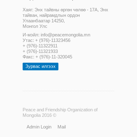
Хаяг: Энх тайвны өргөн чөлөө - 17А, Энх
тайван, найрамдлын ордон
Улаанбаатар 14250,
Монгол Улс
И-мэйл: info@peacemongolia.mn
Утас: + (976)-11323456
+ (976)-11322911
+ (976)-11321933
Факс: + (976)-11-320045
Зурвас илгээх
Peace and Friendship Organization of
Mongolia 2016 ©
Admin Login
Mail