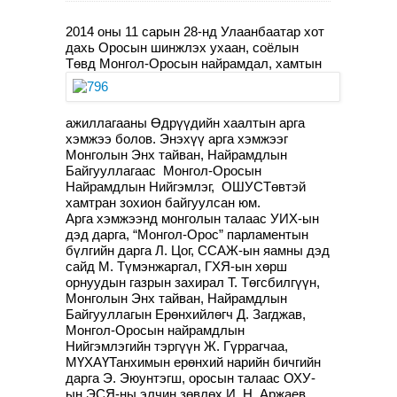
2014 оны 11 сарын 28-нд Улаанбаатар хот
дахь Оросын шинжлэх ухаан, соёлын
Төвд Монгол-Оросын найрамдал, хамтын
ажиллагааны Өдрүүдийн хаалтын арга
хэмжээ болов. Энэхүү арга хэмжээг
Монголын Энх тайван, Найрамдлын
Байгууллагаас Монгол-Оросын
Найрамдлын Нийгэмлэг, ОШУСТөвтэй
хамтран зохион байгуулсан юм.
Арга хэмжээнд монголын талаас УИХ-ын
дэд дарга, “Монгол-Орос” парламентын
бүлгийн дарга Л. Цог, ССАЖ-ын яамны дэд
сайд М. Түмэнжаргал, ГХЯ-ын хөрш
орнуудын газрын захирал Т. Төгсбилгүүн,
Монголын Энх тайван, Найрамдлын
Байгууллагын Ерөнхийлөгч Д. Загджав,
Монгол-Оросын найрамдлын
Нийгэмлэгийн тэргүүн Ж. Гүррагчаа,
МҮХАҮТанхимын ерөнхий нарийн бичгийн
дарга Э. Эюунтэгш, оросын талаас ОХУ-
ын ЭСЯ-ны элчин зөвлөх И. Н. Аржаев,