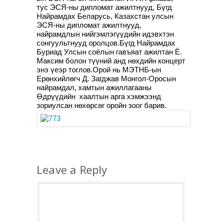
тус ЭСЯ-ны дипломат ажилтнууд, Бүгд
Найрамдах Беларусь, Казахстан улсын
ЭСЯ-ны дипломат ажилтнууд,
найрамдлын нийгэмлэгүүдийн идэвхтэн
сонгуультнууд оролцов.Бүгд Найрамдах
Буриад Улсын соёлын гавъяат ажилтан Ё.
Максим болон түүний анд нөхдийн концерт
энэ үеэр тоглов.Орой нь МЭТНБ-ын
Ерөнхийлөгч Д. Загджав Монгол-Оросын
найрамдал, хамтын ажиллагааны
Өдрүүдийн хаалтын арга хэмжээнд
зориулсан нөхөрсөг оройн зоог барив.
Leave a Reply