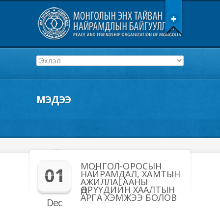
МЭДЭЭ
МОНГОЛ-ОРОСЫН
01
НАЙРАМДАЛ, ХАМТЫН
АЖИЛЛАГААНЫ
ӨДРҮҮДИЙН ХААЛТЫН
АРГА ХЭМЖЭЭ БОЛОВ
Dec