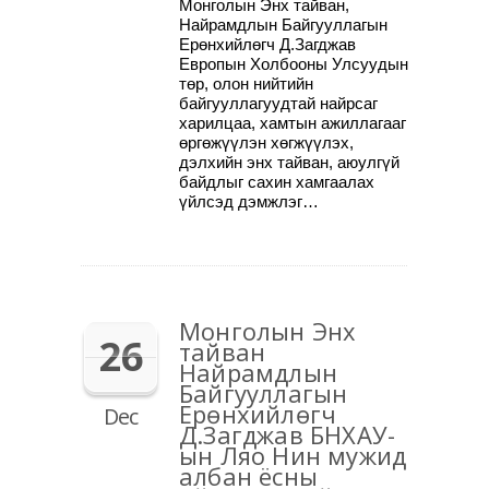
Монголын Энх тайван,
Найрамдлын Байгууллагын
Ерөнхийлөгч Д.Загджав
Европын Холбооны Улсуудын
төр, олон нийтийн
байгууллагуудтай найрсаг
харилцаа, хамтын ажиллагааг
өргөжүүлэн хөгжүүлэх,
дэлхийн энх тайван, аюулгүй
байдлыг сахин хамгаалах
үйлсэд дэмжлэг…
Монголын Энх
26
тайван
Найрамдлын
Байгууллагын
Ерөнхийлөгч
Dec
Д.Загджав БНХАУ-
ын Ляо Нин мужид
албан ёсны