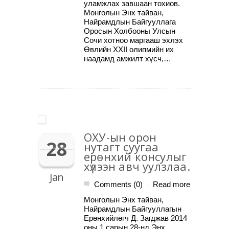
уламжлах завшаан тохиов.
Монголын Энх тайван,
Найрамдлын Байгууллага
Оросын Холбооны Улсын
Сочи хотноо маргааш эхлэх
Өвлийн XXII олипмийн их
наадамд амжилт хүсч,…
ОХУ-ын орон
28
нутагт суугаа
ерөнхий консулыг
хүлээн авч уулзлаа.
Jan
Comments (0)
Read more
|
Монголын Энх тайван,
Найрамдлын Байгууллагын
Ерөнхийлөгч Д. Загджав 2014
оны 1 сарын 28-нд Энх