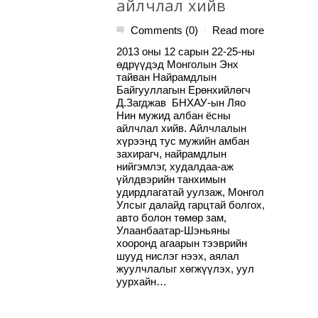
айлчлал хийв
Comments (0)
Read more
|
2013 оны 12 сарын 22-25-ны
өдрүүдэд Монголын Энх
тайван Найрамдлын
Байгууллагын Ерөнхийлөгч
Д.Загджав БНХАУ-ын Ляо
Нин мужид албан ёсны
айлчлал хийв. Айлчлалын
хүрээнд тус мужийн амбан
захирагч, найрамдлын
нийгэмлэг, худалдаа-аж
үйлдвэрийн танхимын
удирдлагатай уулзаж, Монгол
Улсыг далайд гарцтай болгох,
авто болон төмөр зам,
Улаанбаатар-Шэньяны
хооронд агаарын тээврийн
шууд нислэг нээх, аялал
жуулчлалыг хөгжүүлэх, уул
уурхайн…