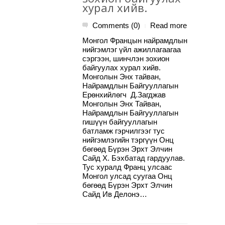
хурал хийв.
Comments (0)
Read more
|
Монгол Францын найрамдлын
нийгэмлэг үйл ажиллагаагаа
сэргээн, шинчлэн зохион
байгуулах хурал хийв.
Монголын Энх тайван,
Найрамдлын Байгууллагын
Ерөнхийлөгч Д.Загджав
Монголын Энх Тайван,
Найрамдлын Байгууллагын
гишүүн байгууллагын
батламж гэрчилгээг тус
нийгэмлэгийн тэргүүн Онц
бөгөөд Бүрэн Эрхт Элчин
Сайд Х. Бэхбатад гардуулав.
Тус хуралд Франц улсаас
Монгол улсад суугаа Онц
бөгөөд Бүрэн Эрхт Элчин
Сайд Ив Делонэ…