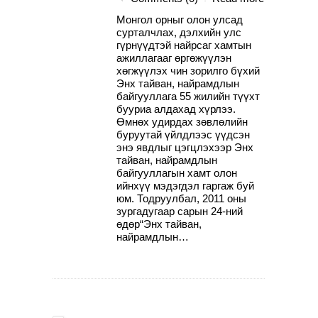
Монгол орныг олон улсад
сурталчлах, дэлхийн улс
гүрнүүдтэй найрсаг хамтын
ажиллагааг өргөжүүлэн
хөгжүүлэх чин зорилго бүхий
Энх тайван, найрамдлын
байгууллага 55 жилийн түүхт
бууриа алдахад хүрлээ.
Өмнөх удирдах зөвлөлийн
буруутай үйлдлээс үүдсэн
энэ явдлыг цэгцлэхээр Энх
тайван, найрамдлын
байгууллагын хамт олон
ийнхүү мэдэгдэл гаргаж буй
юм. Тодруулбал, 2011 оны
зургадугаар сарын 24-ний
өдөр“Энх тайван,
найрамдлын…