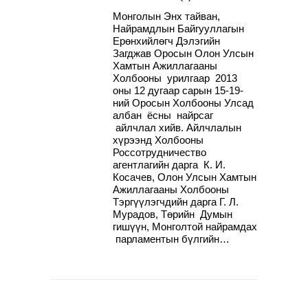
Монголын Энх тайван,
Найрамдлын Байгууллагын
Ерөнхийлөгч Дэлэгийн
Загджав Оросын Олон Улсын
Хамтын Ажиллагааны
Холбооны урилгаар 2013
оны 12 дугаар сарын 15-19-
ний Оросын Холбооны Улсад
албан ёсны найрсаг
айлчлал хийв. Айлчлалын
хүрээнд Холбооны
Россотрудничество
агентлагийн дарга К. И.
Косачев, Олон Улсын Хамтын
Ажиллагааны Холбооны
Тэргүүлэгчдийн дарга Г. Л.
Мурадов, Төрийн Думын
гишүүн, Монголтой найрамдах
парламентын бүлгийн…