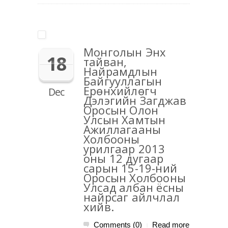
Монголын Энх
18
тайван,
Найрамдлын
Байгууллагын
Ерөнхийлөгч
Dec
Дэлэгийн Загджав
Оросын Олон
Улсын Хамтын
Ажиллагааны
Холбооны
урилгаар 2013
оны 12 дугаар
сарын 15-19-ний
Оросын Холбооны
Улсад албан ёсны
найрсаг айлчлал
хийв.
Comments (0)
Read more
|