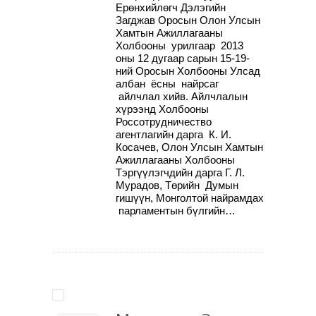
Ерөнхийлөгч Дэлэгийн
Загджав Оросын Олон Улсын
Хамтын Ажиллагааны
Холбооны урилгаар 2013
оны 12 дугаар сарын 15-19-
ний Оросын Холбооны Улсад
албан ёсны найрсаг
айлчлал хийв. Айлчлалын
хүрээнд Холбооны
Россотрудничество
агентлагийн дарга К. И.
Косачев, Олон Улсын Хамтын
Ажиллагааны Холбооны
Тэргүүлэгчдийн дарга Г. Л.
Мурадов, Төрийн Думын
гишүүн, Монголтой найрамдах
парламентын бүлгийн…