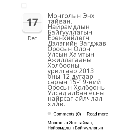
Монголын Энх
17
тайван,
Найрамдлын
Байгууллагын
Ерөнхийлөгч
Dec
Дэлэгийн Загджав
Оросын Олон
Улсын Хамтын
Ажиллагааны
Холбооны
урилгаар 2013
оны 12 дугаар
сарын 15-19-ний
Оросын Холбооны
Улсад албан ёсны
найрсаг айлчлал
хийв.
Comments (0)
Read more
|
Монголын Энх тайван,
Найрамдлын Байгууллагын