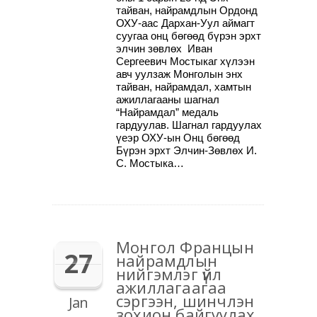
тайван, найрамдлын Ордонд
ОХУ-аас Дархан-Уул аймагт
суугаа онц бөгөөд бүрэн эрхт
элчин зөвлөх Иван
Сергеевич Мостыкаг хүлээн
авч уулзаж Монголын энх
тайван, найрамдал, хамтын
ажиллагааны шагнал
“Найрамдал” медаль
гардуулав. Шагнал гардуулах
үеэр ОХУ-ын Онц бөгөөд
Бүрэн эрхт Элчин-Зөвлөх И.
С. Мостыка…
Монгол Францын
27
найрамдлын
нийгэмлэг үйл
ажиллагаагаа
сэргээн, шинчлэн
Jan
зохион байгуулах