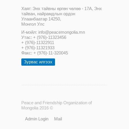
Хаяг: Энх тайвны өргөн чөлөө - 17А, Энх
тайван, найрамдлын ордон
Улаанбаатар 14250,
Монгол Улс
И-мэйл: info@peacemongolia.mn
Утас: + (976)-11323456
+ (976)-11322911
+ (976)-11321933
Факс: + (976)-11-320045
Зурвас илгээх
Peace and Friendship Organization of
Mongolia 2016 ©
Admin Login
Mail