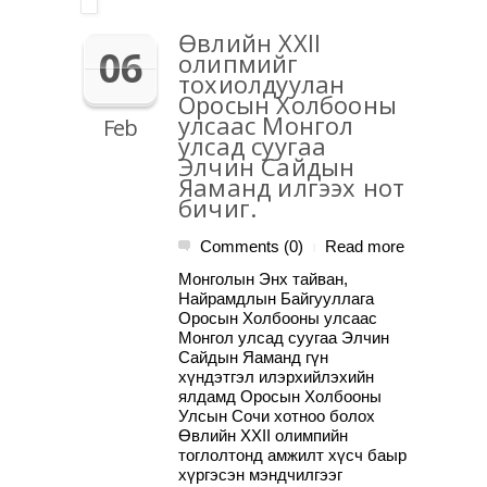
Өвлийн XXII
06
олипмийг
тохиолдуулан
Оросын Холбооны
улсаас Монгол
Feb
улсад суугаа
Элчин Сайдын
Яаманд илгээх нот
бичиг.
Comments (0)
Read more
|
Монголын Энх тайван,
Найрамдлын Байгууллага
Оросын Холбооны улсаас
Монгол улсад суугаа Элчин
Сайдын Яаманд гүн
хүндэтгэл илэрхийлэхийн
ялдамд Оросын Холбооны
Улсын Сочи хотноо болох
Өвлийн XXII олимпийн
тоглолтонд амжилт хүсч баыр
хүргэсэн мэндчилгээг