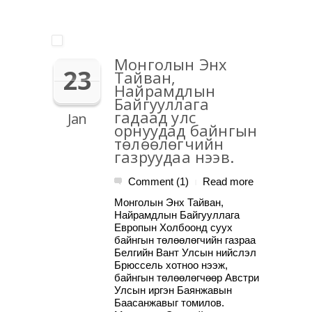
Монголын Энх
23
Тайван,
Найрамдлын
Байгууллага
гадаад улс
Jan
орнуудад байнгын
төлөөлөгчийн
газруудаа нээв.
Comment (1)
Read more
|
Монголын Энх Тайван,
Найрамдлын Байгууллага
Европын Холбоонд суух
байнгын төлөөлөгчийн газраа
Белгийн Вант Улсын нийслэл
Брюссель хотноо нээж,
байнгын төлөөлөгчөөр Австри
Улсын иргэн Баянжавын
Баасанжавыг томилов.