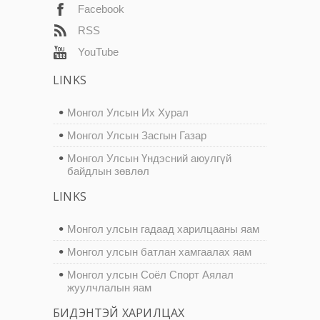
Facebook
RSS
YouTube
LINKS
Монгол Улсын Их Хурал
Монгол Улсын Засгын Газар
Монгол Улсын Үндэсний аюулгүй
байдлын зөвлөл
LINKS
Монгол улсын гадаад харилцааны яам
Монгол улсын батлан хамгаалах яам
Монгол улсын Соёл Спорт Аялал
жуулчлалын яам
БИДЭНТЭЙ ХАРИЛЦАХ