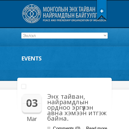
EVENTS
Энх тайван,
03
найрамдлын
ордноо эргүүлэн
авна хэмээн итгэж
байна.
Mar
Comments (0)
Read more
|