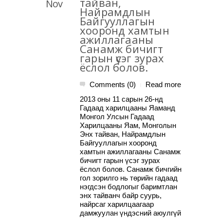
тайван,
Nov
Найрамдлын
Байгууллагын
хооронд хамтын
ажиллагааны
Санамж бичигт
гарын үсэг зурах
ёслол болов.
Comments (0)
Read more
|
2013 оны 11 сарын 26-нд
Гадаад харилцааны Яаманд
Монгол Улсын Гадаад
Харилцааны Яам, Монголын
Энх тайван, Найрамдлын
Байгууллагын хооронд
хамтын ажиллагааны Санамж
бичигт гарын үсэг зурах
ёслол болов. Санамж бичгийн
гол зорилго нь төрийн гадаад
нэгдсэн бодлогыг баримтлан
энх тайванч байр суурь,
найрсаг харилцаагаар
дамжуулан үндэсний аюулгүй