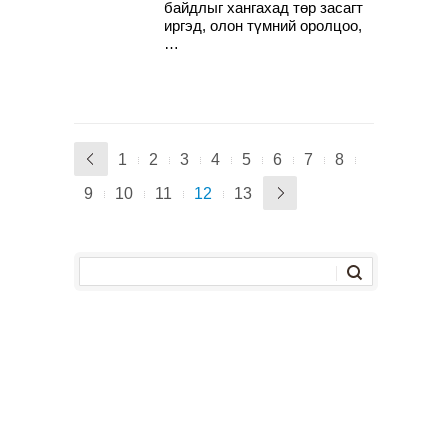
байдлыг хангахад төр засагт
иргэд, олон түмний оролцоо,
…
1
2
3
4
5
6
7
8
9
10
11
12
13