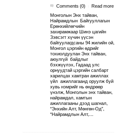
Comments (0)
Read more
|
Монголын Энх тайван,
Найрамдлын Байгууллагын
Ерөнхийлөгчийн
захирамжаар Шинэ цагийн
Зэвсэгт хүчин үүсэн
байгуулагдсаны 94 жилийн ой,
Монгол цэргийн өдрийг
тохиолдуулан Энх тайван,
аюулгүй байдлыг
бэхжүүлэх, Гадаад улс
орнуудтай цэргийн салбарт
харилцах хамтран ажиллах
үйл ажиллагаанд оруулж буй
хувь нэмрийг нь өндрөөр
үнэлж, Монголын энх тайван,
найрамдал, хамтын
ажиллагааны дээд шагнал,
“Энхийн Алт, Мөнгөн-Од”,
“Найрамдлын Алт,…