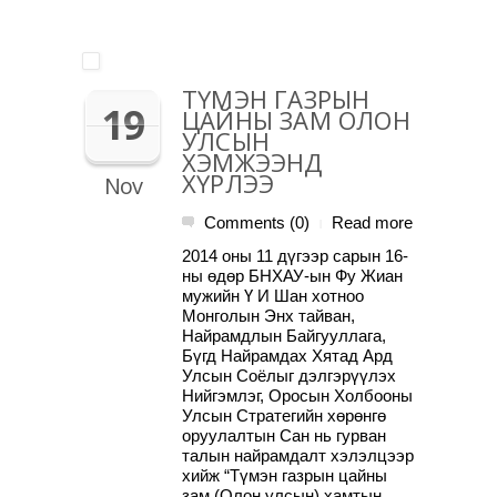
ТҮМЭН ГАЗРЫН
19
ЦАЙНЫ ЗАМ ОЛОН
УЛСЫН
ХЭМЖЭЭНД
ХҮРЛЭЭ
Nov
Comments (0)
Read more
|
2014 оны 11 дүгээр сарын 16-
ны өдөр БНХАУ-ын Фу Жиан
мужийн Ү И Шан хотноо
Монголын Энх тайван,
Найрамдлын Байгууллага,
Бүгд Найрамдах Хятад Ард
Улсын Соёлыг дэлгэрүүлэх
Нийгэмлэг, Оросын Холбооны
Улсын Стратегийн хөрөнгө
оруулалтын Сан нь гурван
талын найрамдалт хэлэлцээр
хийж “Түмэн газрын цайны
зам (Олон улсын) хамтын