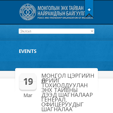
EVENTS
МОНГОЛ ЦЭРГИЙН
19
ӨДРИЙГ
ТОХИОЛДУУЛАН
ЭНХ ТАЙВНЫ
ДЭЭД ШАГНАЛААР
Mar
ГЕНЕРАЛ,
ОФИЦЕРУУДЫГ
ШАГНАЛАА