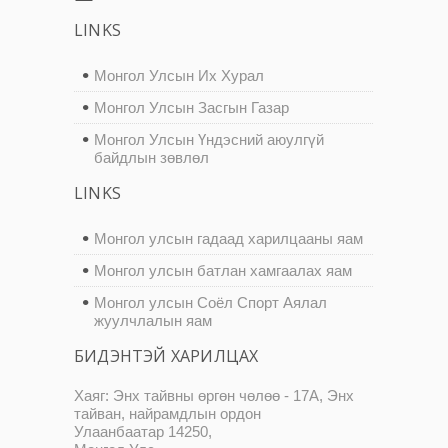
LINKS
Монгол Улсын Их Хурал
Монгол Улсын Засгын Газар
Монгол Улсын Үндэсний аюулгүй
байдлын зөвлөл
LINKS
Монгол улсын гадаад харилцааны яам
Монгол улсын батлан хамгаалах яам
Монгол улсын Соёл Спорт Аялал
жуулчлалын яам
БИДЭНТЭЙ ХАРИЛЦАХ
Хаяг: Энх тайвны өргөн чөлөө - 17А, Энх
тайван, найрамдлын ордон
Улаанбаатар 14250,