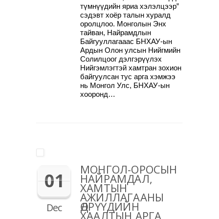
түмнүүдийн яриа хэлэлцээр”
сэдэвт хоёр талын хуралд
оролцлоо. Монголын Энх
тайван, Найрамдлын
Байгууллагааас БНХАУ-ын
Ардын Олон улсын Нийгмийн
Солилцоог дэлгэрүүлэх
Нийгэмлэгтэй хамтран зохион
байгуулсан тус арга хэмжээ
нь Монгол Улс, БНХАУ-ын
хооронд…
МОНГОЛ-ОРОСЫН
01
НАЙРАМДАЛ,
ХАМТЫН
АЖИЛЛАГААНЫ
ӨДРҮҮДИЙН
Dec
ХААЛТЫН АРГА