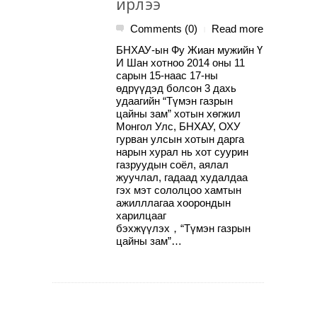
ирлээ
Comments (0)
Read more
|
БНХАУ-ын Фу Жиан мужийн Ү
И Шан хотноо 2014 оны 11
сарын 15-наас 17-ны
өдрүүдэд болсон 3 дахь
удаагийн “Түмэн газрын
цайны зам” хотын хөгжил
Монгол Улс, БНХАУ, ОХУ
гурван улсын хотын дарга
нарын хурал нь хот суурин
газруудын соёл, аялал
жуучлал, гадаад худалдаа
гэх мэт сололцоо хамтын
ажилллагаа хоорондын
харилцааг
бэхжүүлэх，“Түмэн газрын
цайны зам”…