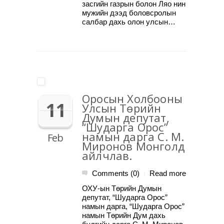
засгийн газрын болон Ляо нин
мужийн дээд боловсролын
салбар дахь олон улсын…
Оросын Холбооны
11
Улсын Төрийн
Думын депутат,
“Шударга Орос”
намын дарга С. М.
Feb
Миронов Монголд
айлчлав.
Comments (0)
Read more
|
ОХУ-ын Төрийн Думын
депутат, “Шударга Орос”
намын дарга, “Шударга Орос”
намын Төрийн Дум дахь