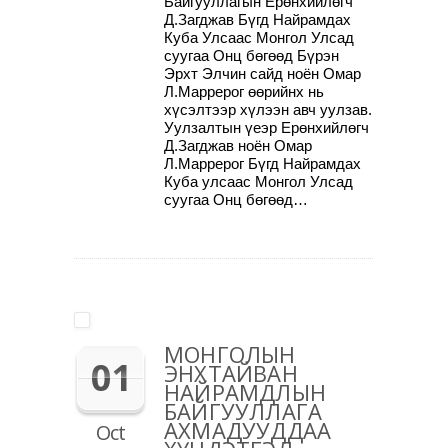
Байгууллагын Ерөнхийлөгч
Д.Загджав Бүгд Найрамдах
Куба Улсаас Монгол Улсад
суугаа Онц бөгөөд Бүрэн
Эрхт Элчин сайд ноён Омар
Л.Маррерог өөрийнх нь
хүсэлтээр хүлээн авч уулзав.
Уулзалтын үеэр Ерөнхийлөгч
Д.Загджав ноён Омар
Л.Маррерог Бүгд Найрамдах
Куба улсаас Монгол Улсад
суугаа Онц бөгөөд…
МОНГОЛЫН
01
ЭНХТАЙВАН
НАЙРАМДЛЫН
БАЙГУУЛЛАГА
АХМАДУУДДАА
Oct