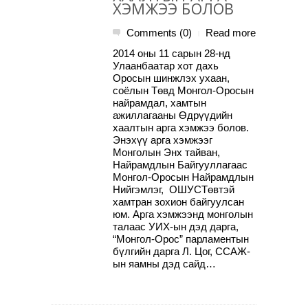
ХЭМЖЭЭ БОЛОВ
Comments (0)
Read more
|
2014 оны 11 сарын 28-нд
Улаанбаатар хот дахь
Оросын шинжлэх ухаан,
соёлын Төвд Монгол-Оросын
найрамдал, хамтын
ажиллагааны Өдрүүдийн
хаалтын арга хэмжээ болов.
Энэхүү арга хэмжээг
Монголын Энх тайван,
Найрамдлын Байгууллагаас
Монгол-Оросын Найрамдлын
Нийгэмлэг, ОШУСТөвтэй
хамтран зохион байгуулсан
юм. Арга хэмжээнд монголын
талаас УИХ-ын дэд дарга,
“Монгол-Орос” парламентын
бүлгийн дарга Л. Цог, ССАЖ-
ын яамны дэд сайд…