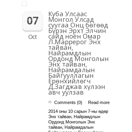
Куба Улсаас
07
Монгол Улсад
суугаа Онц бөгөөд
Бүрэн Эрхт Элчин
сайд ноён Омар
Oct
Л.Маррерог Энх
тайван,
Найрамдлын
Ордонд Монголын
Энх тайван,
Найрамдалын
Байгууллагын
Ерөнхийлөгч
Д.Загджав хүлээн
авч уулзав
Comments (0)
Read more
|
2014 оны 10 сарын 7-ны өдөр
Энх тайван, Найрамдлын
Ордонд Монголын Энх
тайван, Найрамдалын