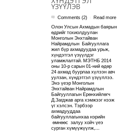
ХҮНДЭТГЭЛ
ҮЗҮҮЛЭВ
Comments (2)
Read more
|
Олон Улсын Ахмадын баярын
өдрийг тохиолдуулан
Монголын Энхтайван
Найрамдлын Байгууллага
жил бүр ахмадуудаа урьж,
хүндэтгэл үзүүлдэг
уламжлалтай. МЭТНБ 2014
оны 10-р сарын 01-ний өдөр
24 ахмад буурлаа хүлээн авч
уулзан, хүндэтгэл үзүүллээ.
Энэ үеэр Монголын
Энхтайван Найрамдлын
Байгууллагын Ерөнхийлөгч
Д.Загджав арга хэмжээг нээж
үг хэлсэн. Тэрбээр
ахмадууддаа
байгууллагынхаа нэрийн
өмнөөс залуу хойч үеэ
сурган хүмүүжүүлж,…