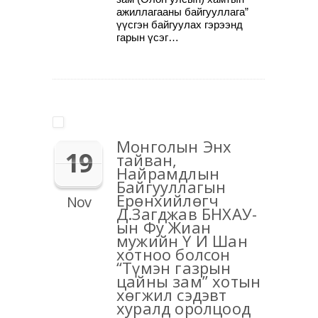
ажиллагааны байгууллага”
үүсгэн байгуулах гэрээнд
гарын үсэг…
Монголын Энх
19
тайван,
Найрамдлын
Байгууллагын
Ерөнхийлөгч
Nov
Д.Загджав БНХАУ-
ын Фу Жиан
мужийн Ү И Шан
хотноо болсон
“Түмэн газрын
цайны зам” хотын
хөгжил сэдэвт
хуралд оролцоод