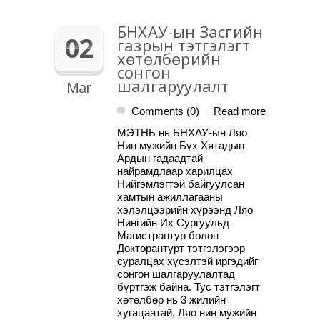
БНХАУ-ын Засгийн
02
газрын тэтгэлэгт
хөтөлбөрийн
сонгон
шалгаруулалт
Mar
Comments (0)
Read more
|
МЭТНБ нь БНХАУ-ын Ляо
Нин мужийн Бүх Хятадын
Ардын гадаадтай
найрамдлаар харилцах
Нийгэмлэгтэй байгуулсан
хамтын ажиллагааны
хэлэлцээрийн хүрээнд Ляо
Нингийн Их Сургуульд
Магистрантур болон
Докторантурт тэтгэлэгээр
суралцах хүсэлтэй иргэдийг
сонгон шалгаруулалтад
бүртгэж байна. Тус тэтгэлэгт
хөтөлбөр нь 3 жилийн
хугацаатай, Ляо нин мужийн