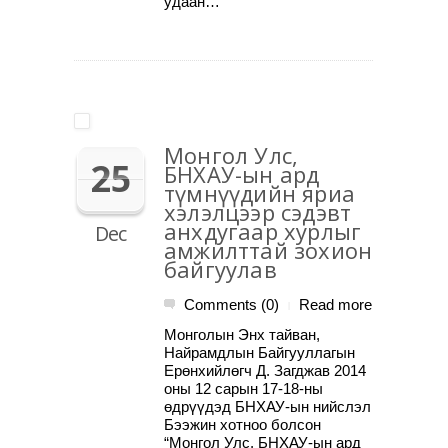
удаан…
Монгол Улс,
25
БНХАУ-ын ард
түмнүүдийн яриа
хэлэлцээр сэдэвт
анхдугаар хурлыг
Dec
амжилттай зохион
байгуулав
Comments (0)
Read more
|
Монголын Энх тайван,
Найрамдлын Байгууллагын
Ерөнхийлөгч Д. Загджав 2014
оны 12 сарын 17-18-ны
өдрүүдэд БНХАУ-ын нийслэл
Бээжин хотноо болсон
“Монгол Улс, БНХАУ-ын ард