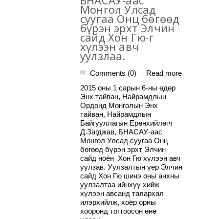
БНАСАУ-аас
Монгол Улсад
суугаа Онц бөгөөд
бүрэн эрхт Элчин
сайд Хон Гю-г
хүлээн авч
уулзлаа.
Comments (0)
Read more
|
2015 оны 1 сарын 6-ны өдөр
Энх тайван, Найрамдлын
Ордонд Монголын Энх
тайван, Найрамдлын
Байгууллагын Ерөнхийлөгч
Д.Загджав, БНАСАУ-аас
Монгол Улсад суугаа Онц
бөгөөд бүрэн эрхт Элчин
сайд ноён Хон Гю хүлээн авч
уулзав. Уулзалтын үер Элчин
сайд Хон Гю шинэ оны анхны
уулзалтаа ийнхүү хийж
хүлээн авсанд талархал
илэрхийлж, хоёр орны
хооронд тогтоосон өнө