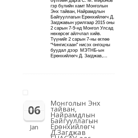
бүлгийн дарга С. М. Миронов
гэр бүлийн хамт Монголын
Энх тайван, Найрамдлын
Байгууллагын Ерөнхийлөгч Д.
Загджавын урилгаар 2015 оны
2 сарын 7-9-нд Монгол Улсад
нөхөрсөг айлчлал хийв.
Түүнийг 2 сарын 7-ны өглөө
“Чингисхаан” нисэх онгоцны
буудал дээр МЭТНБ-ын
Ерөнхийлөгч Д. Загджав,…
Монголын Энх
06
тайван,
Найрамдлын
Байгууллагын
Ерөнхийлөгч
Jan
Д.Загджав